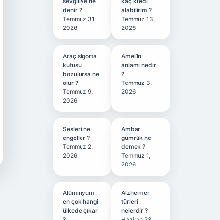
sevgiliye ne
kaç kredi
denir ?
alabilirim ?
Temmuz 31,
Temmuz 13,
2026
2026
Araç sigorta
Amel’in
kutusu
anlamı nedir
bozulursa ne
?
olur ?
Temmuz 3,
Temmuz 9,
2026
2026
Sesleri ne
Ambar
engeller ?
gümrük ne
Temmuz 2,
demek ?
2026
Temmuz 1,
2026
Alüminyum
Alzheimer
en çok hangi
türleri
ülkede çıkar
nelerdir ?
?
Haziran 23,