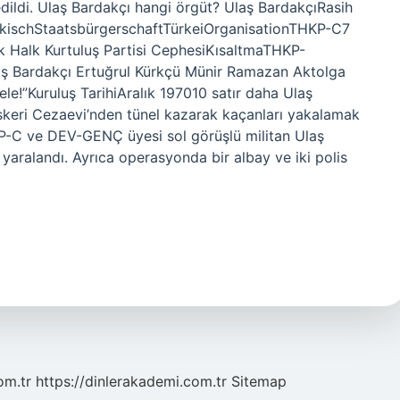
 edildi. Ulaş Bardakçı hangi örgüt? Ulaş BardakçıRasih
ürkischStaatsbürgerschaftTürkeiOrganisationTHKP-C7
rk Halk Kurtuluş Partisi CephesiKısaltmaTHKP-
ş Bardakçı Ertuğrul Kürkçü Münir Ramazan Aktolga
e!”Kuruluş TarihiAralık 197010 satır daha Ulaş
keri Cezaevi’nden tünel kazarak kaçanları yakalamak
P-C ve DEV-GENÇ üyesi sol görüşlü militan Ulaş
yaralandı. Ayrıca operasyonda bir albay ve iki polis
om.tr
https://dinlerakademi.com.tr
Sitemap