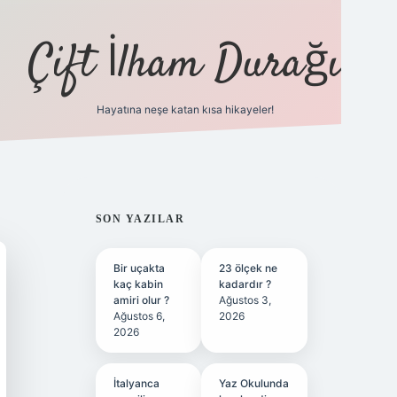
Çift İlham Durağı
Hayatına neşe katan kısa hikayeler!
ilbet yeni giriş adresi
SIDEBAR
SON YAZILAR
Bir uçakta
23 ölçek ne
kaç kabin
kadardır ?
amiri olur ?
Ağustos 3,
Ağustos 6,
2026
2026
İtalyanca
Yaz Okulunda