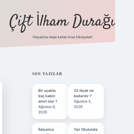
Çift İlham Durağı
Hayatına neşe katan kısa hikayeler!
ilbet yeni giriş adresi
SIDEBAR
SON YAZILAR
Bir uçakta
23 ölçek ne
kaç kabin
kadardır ?
amiri olur ?
Ağustos 3,
Ağustos 6,
2026
2026
İtalyanca
Yaz Okulunda