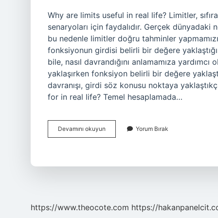
Why are limits useful in real life? Limitler, s
senaryoları için faydalıdır. Gerçek dünyadaki 
bu nedenle limitler doğru tahminler yapmamızı 
fonksiyonun girdisi belirli bir değere yaklaş
bile, nasıl davrandığını anlamamıza yardımcı olu
yaklaşırken fonksiyon belirli bir değere yaklaşt
davranışı, girdi söz konusu noktaya yaklaştıkça
for in real life? Temel hesaplamada…
Why
Devamını okuyun
Yorum Bırak
Do
We
Need
Limits
In
Real
Life
https://www.theocote.com
https://hakanpanelcit.c