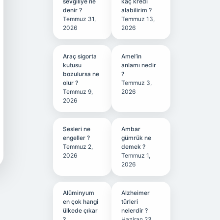
sevgiliye ne
kaç kredi
denir ?
alabilirim ?
Temmuz 31,
Temmuz 13,
2026
2026
Araç sigorta
Amel’in
kutusu
anlamı nedir
bozulursa ne
?
olur ?
Temmuz 3,
Temmuz 9,
2026
2026
Sesleri ne
Ambar
engeller ?
gümrük ne
Temmuz 2,
demek ?
2026
Temmuz 1,
2026
Alüminyum
Alzheimer
en çok hangi
türleri
ülkede çıkar
nelerdir ?
?
Haziran 23,