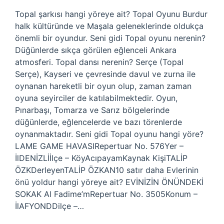
Topal şarkısı hangi yöreye ait? Topal Oyunu Burdur
halk kültüründe ve Maşala geleneklerinde oldukça
önemli bir oyundur. Seni gidi Topal oyunu nerenin?
Düğünlerde sıkça görülen eğlenceli Ankara
atmosferi. Topal dansı nerenin? Serçe (Topal
Serçe), Kayseri ve çevresinde davul ve zurna ile
oynanan hareketli bir oyun olup, zaman zaman
oyuna seyirciler de katılabilmektedir. Oyun,
Pınarbaşı, Tomarza ve Sarız bölgelerinde
düğünlerde, eğlencelerde ve bazı törenlerde
oynanmaktadır. Seni gidi Topal oyunu hangi yöre?
LAME GAME HAVASIRepertuar No. 576Yer –
İlDENİZLİİlçe – KöyAcıpayamKaynak KişiTALİP
ÖZKDerleyenTALİP ÖZKAN10 satır daha Evlerinin
önü yoldur hangi yöreye ait? EVİNİZİN ÖNÜNDEKİ
SOKAK Al Fadime’mRepertuar No. 3505Konum –
İlAFYONDDilçe –…