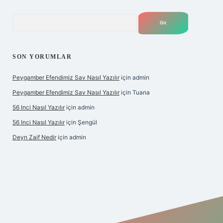
Arama
SON YORUMLAR
Peygamber Efendimiz Sav Nasıl Yazılır
için
admin
Peygamber Efendimiz Sav Nasıl Yazılır
için
Tuana
56 Inci Nasıl Yazılır
için
admin
56 Inci Nasıl Yazılır
için
Şengül
Deyn Zaif Nedir
için
admin
iriş adresi