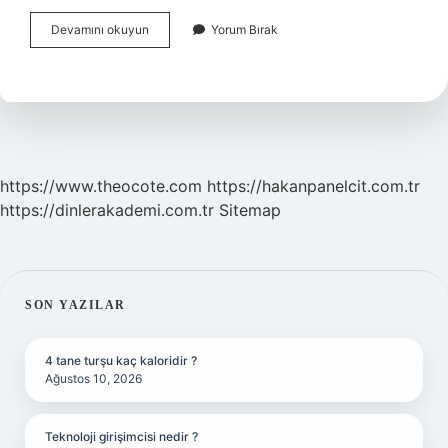
Topal
Devamını okuyun
Yorum Bırak
Türküsü
Nereye
Ait
https://www.theocote.com
https://hakanpanelcit.com.tr
https://dinlerakademi.com.tr
Sitemap
SIDEBAR
SON YAZILAR
4 tane turşu kaç kaloridir ?
Ağustos 10, 2026
Teknoloji girişimcisi nedir ?