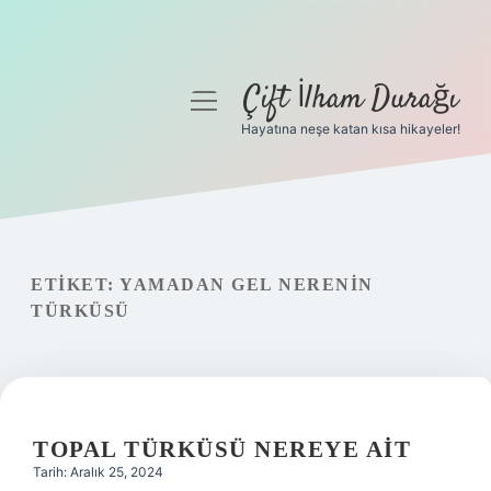
Çift İlham Durağı
menüyü
aç
Hayatına neşe katan kısa hikayeler!
Anasayfa
Gizlilik Politikası
Yasal Uyarı
ETIKET:
YAMADAN GEL NERENIN
TÜRKÜSÜ
Hakkımızda
TOPAL TÜRKÜSÜ NEREYE AIT
Tarih: Aralık 25, 2024