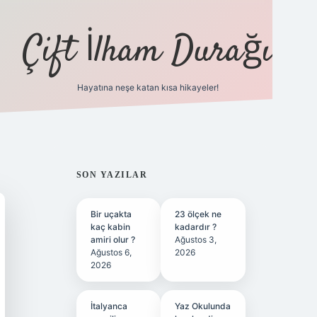
Çift İlham Durağı
Hayatına neşe katan kısa hikayeler!
ilbet yeni giriş adresi
SIDEBAR
SON YAZILAR
Bir uçakta
23 ölçek ne
kaç kabin
kadardır ?
amiri olur ?
Ağustos 3,
Ağustos 6,
2026
2026
İtalyanca
Yaz Okulunda