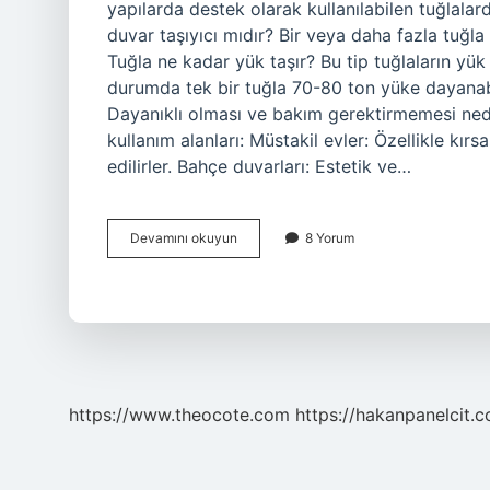
yapılarda destek olarak kullanılabilen tuğlalard
duvar taşıyıcı mıdır? Bir veya daha fazla tuğla k
Tuğla ne kadar yük taşır? Bu tip tuğlaların y
durumda tek bir tuğla 70-80 ton yüke dayanabi
Dayanıklı olması ve bakım gerektirmemesi ned
kullanım alanları: Müstakil evler: Özellikle kırs
edilirler. Bahçe duvarları: Estetik ve…
Taşıyıcı
Devamını okuyun
8 Yorum
Tuğla
Nedir
https://www.theocote.com
https://hakanpanelcit.c