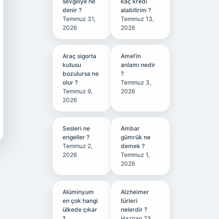
sevgiliye ne
kaç kredi
denir ?
alabilirim ?
Temmuz 31,
Temmuz 13,
2026
2026
Araç sigorta
Amel’in
kutusu
anlamı nedir
bozulursa ne
?
olur ?
Temmuz 3,
Temmuz 9,
2026
2026
Sesleri ne
Ambar
engeller ?
gümrük ne
Temmuz 2,
demek ?
2026
Temmuz 1,
2026
Alüminyum
Alzheimer
en çok hangi
türleri
ülkede çıkar
nelerdir ?
?
Haziran 23,