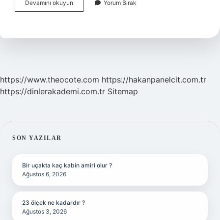
Dolgun
Devamını okuyun
Yorum Bırak
Yüz
Için
Ne
Yemeli
https://www.theocote.com
https://hakanpanelcit.com.tr
https://dinlerakademi.com.tr
Sitemap
SIDEBAR
SON YAZILAR
Bir uçakta kaç kabin amiri olur ?
Ağustos 6, 2026
23 ölçek ne kadardır ?
Ağustos 3, 2026