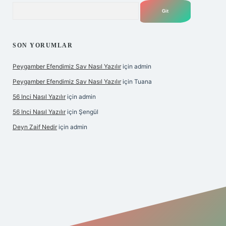
Arama
SON YORUMLAR
Peygamber Efendimiz Sav Nasıl Yazılır
için
admin
Peygamber Efendimiz Sav Nasıl Yazılır
için
Tuana
56 Inci Nasıl Yazılır
için
admin
56 Inci Nasıl Yazılır
için
Şengül
Deyn Zaif Nedir
için
admin
iş adresi