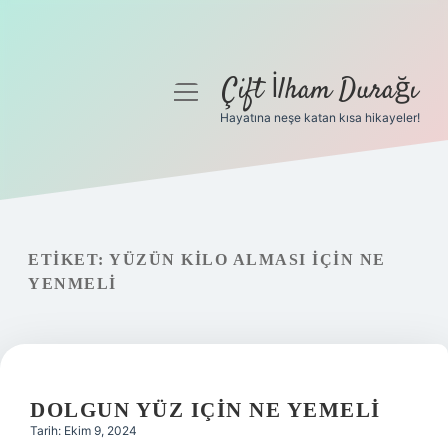
Çift İlham Durağı
menüyü
aç
Hayatına neşe katan kısa hikayeler!
Anasayfa
Gizlilik Politikası
Yasal Uyarı
ETIKET:
YÜZÜN KILO ALMASI IÇIN NE
YENMELI
Hakkımızda
DOLGUN YÜZ IÇIN NE YEMELI
Tarih: Ekim 9, 2024