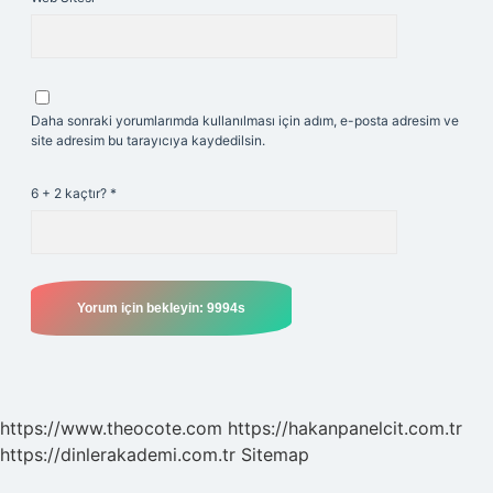
Daha sonraki yorumlarımda kullanılması için adım, e-posta adresim ve
site adresim bu tarayıcıya kaydedilsin.
6 + 2 kaçtır?
*
https://www.theocote.com
https://hakanpanelcit.com.tr
https://dinlerakademi.com.tr
Sitemap