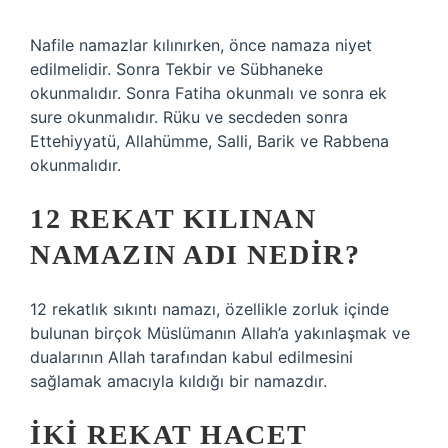
Nafile namazlar kılınırken, önce namaza niyet
edilmelidir. Sonra Tekbir ve Sübhaneke
okunmalıdır. Sonra Fatiha okunmalı ve sonra ek
sure okunmalıdır. Rüku ve secdeden sonra
Ettehiyyatü, Allahümme, Salli, Barik ve Rabbena
okunmalıdır.
12 REKAT KILINAN
NAMAZIN ADI NEDIR?
12 rekatlık sıkıntı namazı, özellikle zorluk içinde
bulunan birçok Müslümanın Allah’a yakınlaşmak ve
dualarının Allah tarafından kabul edilmesini
sağlamak amacıyla kıldığı bir namazdır.
İKI REKAT HACET