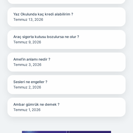
Yaz Okulunda kaç kredi alabilirim ?
Temmuz 13, 2026
Araç sigorta kutusu bozulursa ne olur ?
Temmuz 9, 2026
Amel’in anlamı nedir ?
Temmuz 3, 2026
Sesleri ne engeller ?
Temmuz 2, 2026
Ambar gümrük ne demek ?
Temmuz 1, 2026