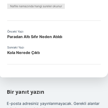
Nafile namazında hangi sureler okunur
Önceki Yazı
Paradan Altı Sıfır Neden Atıldı
Sonraki Yazı
Kola Nerede Çıktı
Bir yanıt yazın
E-posta adresiniz yayınlanmayacak.
Gerekli alanlar