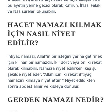
bu ayetin yerine geçici olarak Kafirun, İhlas, Felak
ve Nas sureleri okunabilir.
HACET NAMAZI KILMAK
IÇIN NASIL NIYET
EDILIR?
İhtiyaç namazı, Allah’ın bir isteğini yerine getirmek
için kılınan bir namazdır. İki, dört veya on iki rekat
olarak kılınabilir. Namaza niyet edilirken, kişi şu
şekilde niyet eder: “Allah için iki rekat ihtiyaç
namazını kılmaya niyet ettim.” Niyet edildikten
sonra abdest alınır ve kıbleye dönülür.
GERDEK NAMAZI NEDIR?