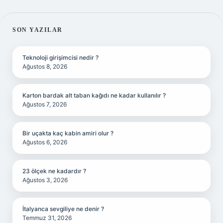
SIDEBAR
SON YAZILAR
Teknoloji girişimcisi nedir ?
Ağustos 8, 2026
Karton bardak alt taban kağıdı ne kadar kullanılır ?
Ağustos 7, 2026
Bir uçakta kaç kabin amiri olur ?
Ağustos 6, 2026
23 ölçek ne kadardır ?
Ağustos 3, 2026
İtalyanca sevgiliye ne denir ?
Temmuz 31, 2026