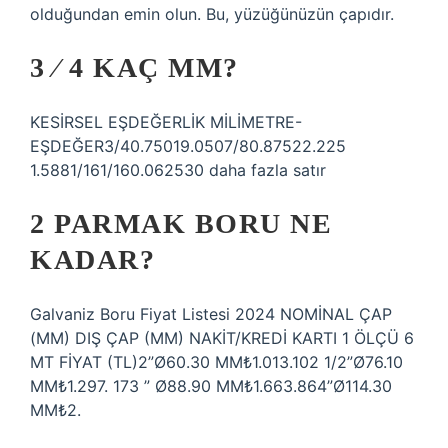
olduğundan emin olun. Bu, yüzüğünüzün çapıdır.
3 ⁄ 4 KAÇ MM?
KESİRSEL EŞDEĞERLİK MİLİMETRE-
EŞDEĞER3/40.75019.0507/80.87522.225
1.5881/161/160.062530 daha fazla satır
2 PARMAK BORU NE
KADAR?
Galvaniz Boru Fiyat Listesi 2024 NOMİNAL ÇAP
(MM) DIŞ ÇAP (MM) NAKİT/KREDİ KARTI 1 ÖLÇÜ 6
MT FİYAT (TL)2”Ø60.30 MM₺1.013.102 1/2”Ø76.10
MM₺1.297. 173 ” Ø88.90 MM₺1.663.864”Ø114.30
MM₺2.