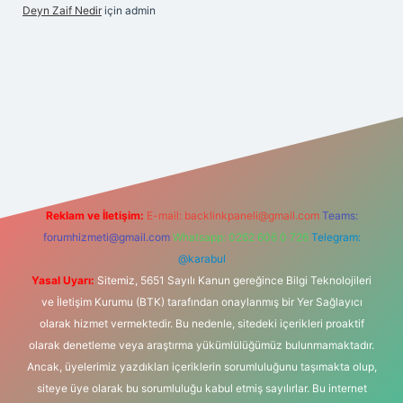
Deyn Zaif Nedir
için
admin
ilbet yeni giriş adresi
Reklam ve İletişim:
E-mail:
backlinkpaneli@gmail.com
Teams:
forumhizmeti@gmail.com
Whatsapp: 0262 606 0 726
Telegram:
@karabul
Yasal Uyarı:
Sitemiz, 5651 Sayılı Kanun gereğince Bilgi Teknolojileri
ve İletişim Kurumu (BTK) tarafından onaylanmış bir Yer Sağlayıcı
olarak hizmet vermektedir. Bu nedenle, sitedeki içerikleri proaktif
olarak denetleme veya araştırma yükümlülüğümüz bulunmamaktadır.
Ancak, üyelerimiz yazdıkları içeriklerin sorumluluğunu taşımakta olup,
siteye üye olarak bu sorumluluğu kabul etmiş sayılırlar. Bu internet