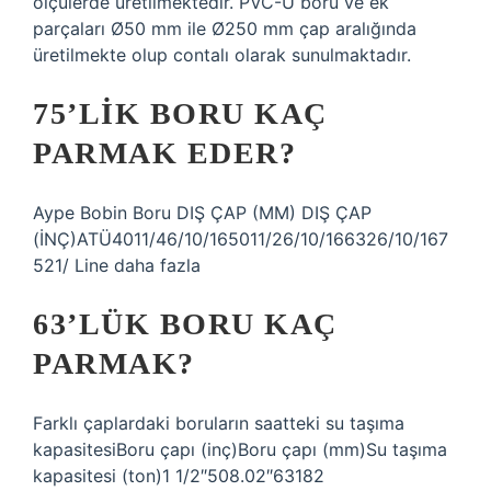
ölçülerde üretilmektedir. PVC-U boru ve ek
parçaları Ø50 mm ile Ø250 mm çap aralığında
üretilmekte olup contalı olarak sunulmaktadır.
75’LIK BORU KAÇ
PARMAK EDER?
Aype Bobin Boru DIŞ ÇAP (MM) DIŞ ÇAP
(İNÇ)ATÜ4011/46/10/165011/26/10/166326/10/167
521/ Line daha fazla
63’LÜK BORU KAÇ
PARMAK?
Farklı çaplardaki boruların saatteki su taşıma
kapasitesiBoru çapı (inç)Boru çapı (mm)Su taşıma
kapasitesi (ton)1 1/2″508.02″63182