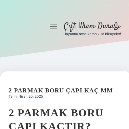
Çift İlham Durağı
menüyü
aç
Hayatına neşe katan kısa hikayeler!
Anasayfa
Gizlilik Politikası
Yasal Uyarı
Hakkımızda
2 PARMAK BORU ÇAPI KAÇ MM
Tarih: Nisan 20, 2025
2 PARMAK BORU
ÇAPI KAÇTIR?