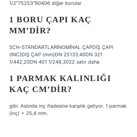
1/2″75253″90406 diğer borular
1 BORU ÇAPI KAÇ
MM’DIR?
SCH-STANDARTLARINOMİNAL ÇAPDİŞ ÇAPI
(INC)DIŞ ÇAP (mm)DN 25133,40DN 321
1/442,20DN 401 1/248,3022 satır daha
1 PARMAK KALINLIĞI
KAÇ CM’DIR?
gibi. Aslında inç ifadesine karşılık geliyor. 1 parmak
(inç) = 25,4 mm.