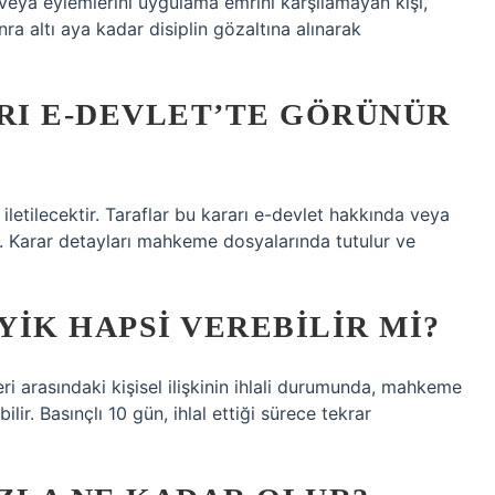
ni veya eylemlerini uygulama emrini karşılamayan kişi,
nra altı aya kadar disiplin gözaltına alınarak
I E-DEVLET’TE GÖRÜNÜR
 iletilecektir. Taraflar bu kararı e-devlet hakkında veya
 Karar detayları mahkeme dosyalarında tutulur ve
IK HAPSI VEREBILIR MI?
eri arasındaki kişisel ilişkinin ihlali durumunda, mahkeme
lir. Basınçlı 10 gün, ihlal ettiği sürece tekrar