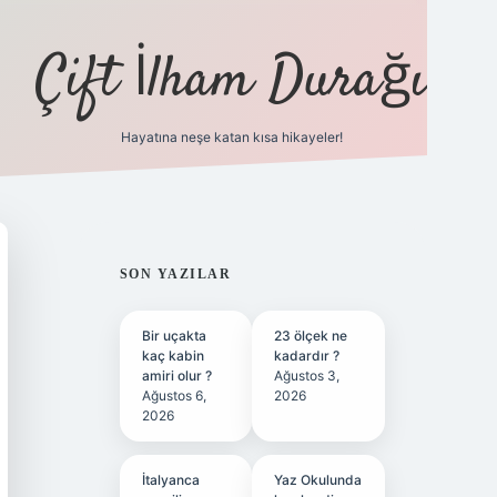
Çift İlham Durağı
Hayatına neşe katan kısa hikayeler!
ilbet yeni giriş adresi
SIDEBAR
SON YAZILAR
Bir uçakta
23 ölçek ne
kaç kabin
kadardır ?
amiri olur ?
Ağustos 3,
Ağustos 6,
2026
2026
İtalyanca
Yaz Okulunda