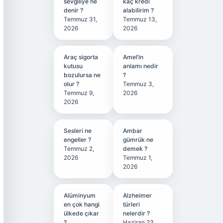
sevgiliye ne
kaç kredi
denir ?
alabilirim ?
Temmuz 31,
Temmuz 13,
2026
2026
Araç sigorta
Amel’in
kutusu
anlamı nedir
bozulursa ne
?
olur ?
Temmuz 3,
Temmuz 9,
2026
2026
Sesleri ne
Ambar
engeller ?
gümrük ne
Temmuz 2,
demek ?
2026
Temmuz 1,
2026
Alüminyum
Alzheimer
en çok hangi
türleri
ülkede çıkar
nelerdir ?
?
Haziran 23,