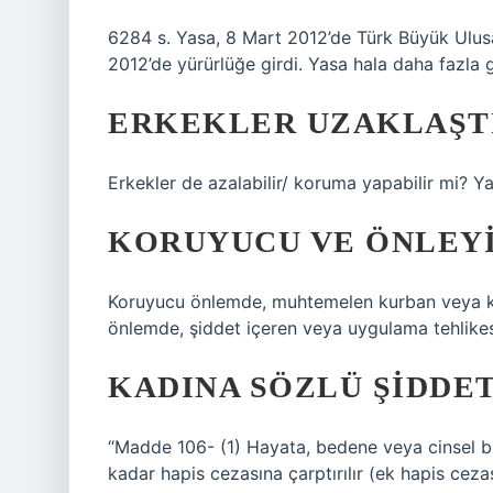
6284 s. Yasa, 8 Mart 2012’de Türk Büyük Ulusal
2012’de yürürlüğe girdi. Yasa hala daha fazla g
ERKEKLER UZAKLAŞTI
Erkekler de azalabilir/ koruma yapabilir mi? Y
KORUYUCU VE ÖNLEYIC
Koruyucu önlemde, muhtemelen kurban veya kurb
önlemde, şiddet içeren veya uygulama tehlikesi 
KADINA SÖZLÜ ŞIDDET
“Madde 106- (1) Hayata, bedene veya cinsel bağış
kadar hapis cezasına çarptırılır (ek hapis ceza