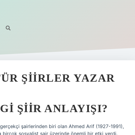
TÜR ŞIIRLER YAZAR
I ŞIIR ANLAYIŞI?
 gerçekçi şairlerinden biri olan Ahmed Arif (1927-1991),
 birçok sosyalist şair üzerinde önemli bir etki verdi.