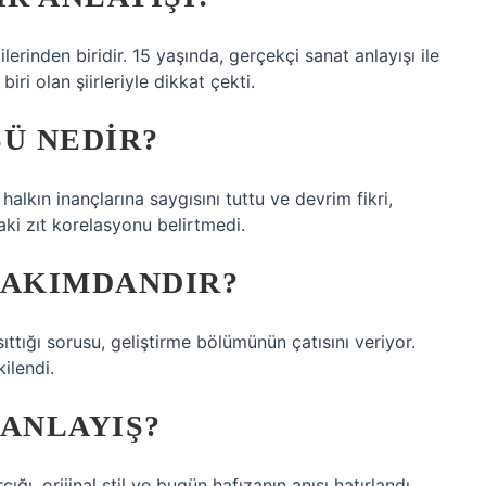
erinden biridir. 15 yaşında, gerçekçi sanat anlayışı ile
iri olan şiirleriyle dikkat çekti.
Ü NEDIR?
alkın inançlarına saygısını tuttu ve devrim fikri,
aki zıt korelasyonu belirtmedi.
 AKIMDANDIR?
nsıttığı sorusu, geliştirme bölümünün çatısını veriyor.
ilendi.
 ANLAYIŞ?
ğı, orijinal stil ve bugün hafızanın anısı hatırlandı.