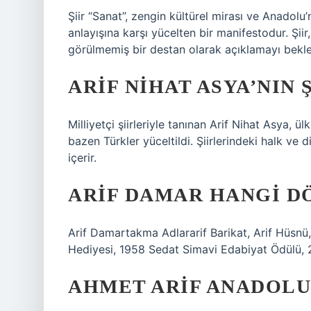
Şiir “Sanat”, zengin kültürel mirası ve Anadolu’
anlayışına karşı yücelten bir manifestodur. Şiir
görülmemiş bir destan olarak açıklamayı bekl
ARIF NIHAT ASYA’NIN 
Milliyetçi şiirleriyle tanınan Arif Nihat Asya, ü
bazen Türkler yüceltildi. Şiirlerindeki halk ve d
içerir.
ARIF DAMAR HANGI D
Arif Damartakma Adlararif Barikat, Arif Hüsnü
Hediyesi, 1958 Sedat Simavi Edabiyat Ödülü, 
AHMET ARIF ANADOLU 