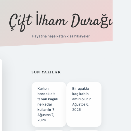
Çift İlham Durağı
Hayatına neşe katan kısa hikayeler!
ilbet yeni giriş adresi
SIDEBAR
SON YAZILAR
Karton
Bir uçakta
bardak alt
kaç kabin
taban kağıdı
amiri olur ?
ne kadar
Ağustos 6,
kullanılır ?
2026
Ağustos 7,
2026