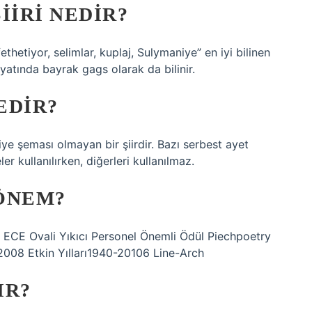
ŞIIRI NEDIR?
ethetiyor, selimlar, kuplaj, Sulymaniye” en iyi bilinen
biyatında bayrak gags olarak da bilinir.
EDIR?
iye şeması olmayan bir şiirdir. Bazı serbest ayet
er kullanılırken, diğerleri kullanılmaz.
ÖNEM?
, ECE Ovali Yıkıcı Personel Önemli Ödül Piechpoetry
2008 Etkin Yılları1940-20106 Line-Arch
IR?