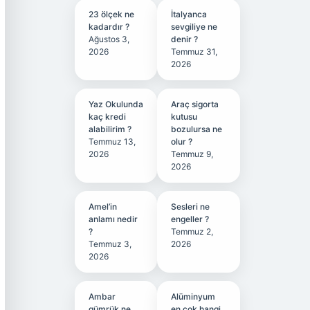
23 ölçek ne
İtalyanca
kadardır ?
sevgiliye ne
Ağustos 3,
denir ?
2026
Temmuz 31,
2026
Yaz Okulunda
Araç sigorta
kaç kredi
kutusu
alabilirim ?
bozulursa ne
Temmuz 13,
olur ?
2026
Temmuz 9,
2026
Amel’in
Sesleri ne
anlamı nedir
engeller ?
?
Temmuz 2,
Temmuz 3,
2026
2026
Ambar
Alüminyum
gümrük ne
en çok hangi