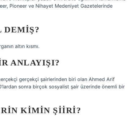
neer, Pioneer ve Nihayet Medeniyet Gazetelerinde
L DEMIŞ?
ganın altın kısmı.
IR ANLAYIŞI?
gerçekçi gerçekçi şairlerinden biri olan Ahmed Arif
0’lardan sonra birçok sosyalist şair üzerinde önemli bir
IN KIMIN ŞIIRI?