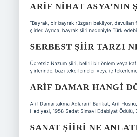
ARIF NIHAT ASYA’NIN 
“Bayrak, bir bayrak rüzgarı bekliyor, davulları f
şiirler. Ayrıca, bayrak şiiri nedeniyle Türk ede
SERBEST ŞIIR TARZI N
Ücretsiz Nazum şiiri, belirli bir önlem veya kaf
şiirlerinde, bazı tekerlemeler veya iç tekerlemel
ARIF DAMAR HANGI D
Arif Damartakma Adlararif Barikat, Arif Hüsnü
Hediyesi, 1958 Sedat Simavi Edabiyat Ödülü, 
SANAT ŞIIRI NE ANLAT