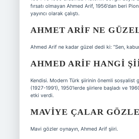
fırsatı olmayan Ahmed Arif, 1956’dan beri Pio
yayıncı olarak çalıştı.
AHMET ARIF NE GÜZE
Ahmed Arif ne kadar güzel dedi ki: “Sen, kabur
AHMED ARIF HANGI ŞI
Kendisi. Modern Türk şiirinin önemli sosyalist 
(1927-1991), 1950’lerde şiirlere başladı ve 196
etki verdi.
MAVIYE ÇALAR GÖZLER
Mavi gözler oynayın, Ahmed Arif şiiri.