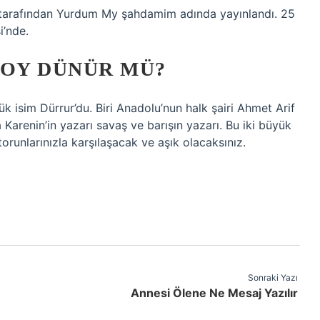
arı tarafından Yurdum My şahdamim adında yayınlandı. 25
i’nde.
TOY DÜNÜR MÜ?
ük isim Dürrur’du. Biri Anadolu’nun halk şairi Ahmet Arif
 Karenin’in yazarı savaş ve barışın yazarı. Bu iki büyük
torunlarınızla karşılaşacak ve aşık olacaksınız.
Sonraki Yazı
Annesi Ölene Ne Mesaj Yazılır