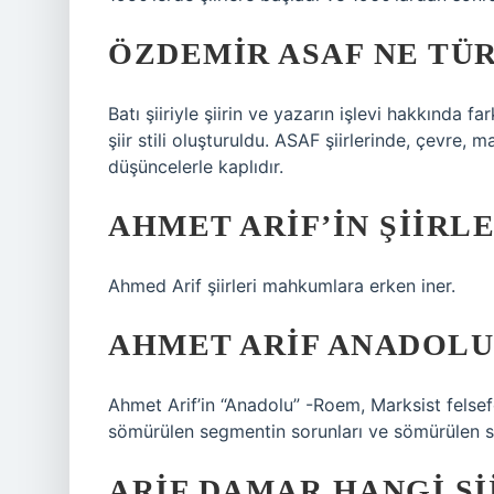
ÖZDEMIR ASAF NE TÜR
Batı şiiriyle şiirin ve yazarın işlevi hakkında far
şiir stili oluşturuldu. ASAF şiirlerinde, çevre, 
düşüncelerle kaplıdır.
AHMET ARIF’IN ŞIIRL
Ahmed Arif şiirleri mahkumlara erken iner.
AHMET ARIF ANADOLU 
Ahmet Arif’in “Anadolu” -Roem, Marksist felsefe
sömürülen segmentin sorunları ve sömürülen s
ARIF DAMAR HANGI ŞI