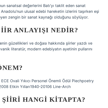
nun sanatsal değerlerini Batı’yı taklit eden sanat
, Anadolu’nun ulusal edebi hareketin izlerini taşırken eşi
eyen zengin bir sanat kaynağı olduğunu söylüyor.
ŞIIR ANLAYIŞI NEDIR?
lkenin güzellikleri ve doğası hakkında şiirler yazdı ve
ivanik literatür, modern edebiyatın ayetinin pullarını
ÖNEM?
, ECE Ovali Yıkıcı Personel Önemli Ödül Piechpoetry
2008 Etkin Yılları1940-20106 Line-Arch
ŞIIRI HANGI KITAPTA?