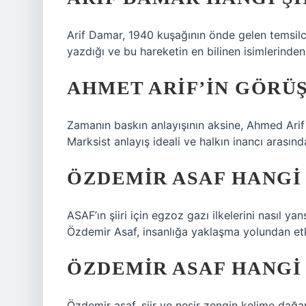
Arif Damar, 1940 kuşağının önde gelen temsilcil
yazdığı ve bu hareketin en bilinen isimlerinden b
AHMET ARIF’IN GÖRÜŞ
Zamanın baskın anlayışının aksine, Ahmed Arif h
Marksist anlayış ideali ve halkın inancı arasınd
ÖZDEMIR ASAF HANGI
ASAF’ın şiiri için egzoz gazı ilkelerini nasıl ya
Özdemir Asaf, insanlığa yaklaşma yolundan etk
ÖZDEMIR ASAF HANGI
Özdemir asaf, şiir ve nesir zengin kelime dağarcı