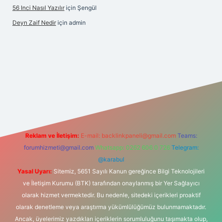
56 Inci Nasıl Yazılır
için
Şengül
Deyn Zaif Nedir
için
admin
i
Reklam ve İletişim:
E-mail:
backlinkpaneli@gmail.com
Teams:
forumhizmeti@gmail.com
Whatsapp: 0262 606 0 726
Telegram:
@karabul
Yasal Uyarı:
Sitemiz, 5651 Sayılı Kanun gereğince Bilgi Teknolojileri
ve İletişim Kurumu (BTK) tarafından onaylanmış bir Yer Sağlayıcı
olarak hizmet vermektedir. Bu nedenle, sitedeki içerikleri proaktif
olarak denetleme veya araştırma yükümlülüğümüz bulunmamaktadır.
Ancak, üyelerimiz yazdıkları içeriklerin sorumluluğunu taşımakta olup,