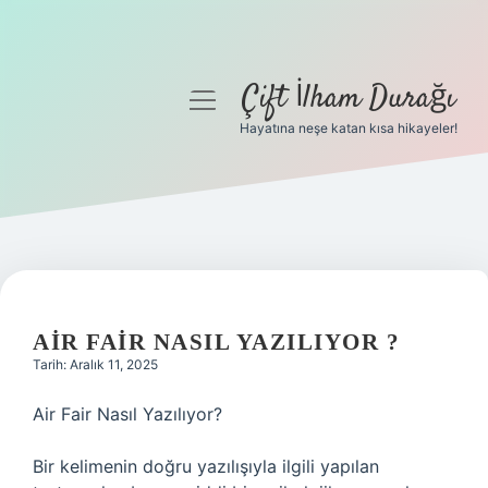
Çift İlham Durağı
menüyü
aç
Hayatına neşe katan kısa hikayeler!
Anasayfa
Gizlilik Politikası
Yasal Uyarı
Hakkımızda
AIR FAIR NASIL YAZILIYOR ?
Tarih: Aralık 11, 2025
Air Fair Nasıl Yazılıyor?
Bir kelimenin doğru yazılışıyla ilgili yapılan