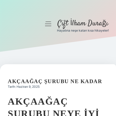
Çift İlham Durağı
menüyü
aç
Hayatına neşe katan kısa hikayeler!
Anasayfa
Gizlilik Politikası
Yasal Uyarı
Hakkımızda
AKÇAAĞAÇ ŞURUBU NE KADAR
Tarih: Haziran 9, 2025
AKÇAAĞAÇ
ŞURUBU NEYE IYI