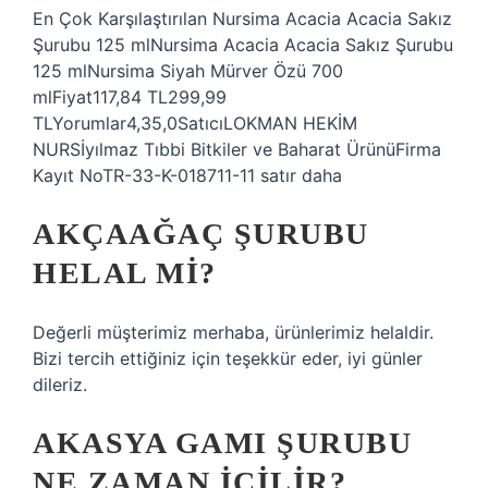
En Çok Karşılaştırılan Nursima Acacia Acacia Sakız
Şurubu 125 mlNursima Acacia Acacia Sakız Şurubu
125 mlNursima Siyah Mürver Özü 700
mlFiyat117,84 TL299,99
TLYorumlar4,35,0SatıcıLOKMAN HEKİM
NURSİyılmaz Tıbbi Bitkiler ve Baharat ÜrünüFirma
Kayıt NoTR-33-K-018711-11 satır daha
AKÇAAĞAÇ ŞURUBU
HELAL MI?
Değerli müşterimiz merhaba, ürünlerimiz helaldir.
Bizi tercih ettiğiniz için teşekkür eder, iyi günler
dileriz.
AKASYA GAMI ŞURUBU
NE ZAMAN IÇILIR?