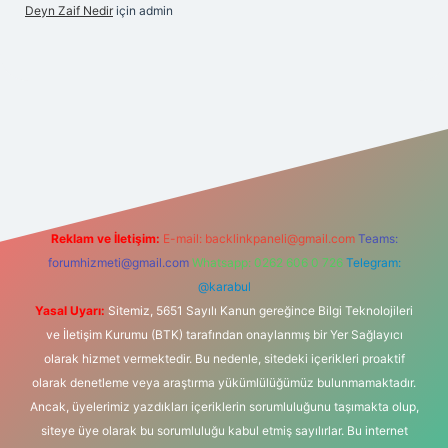
Deyn Zaif Nedir
için
admin
t yeni giriş adresi
Reklam ve İletişim:
E-mail:
backlinkpaneli@gmail.com
Teams:
forumhizmeti@gmail.com
Whatsapp: 0262 606 0 726
Telegram:
@karabul
Yasal Uyarı:
Sitemiz, 5651 Sayılı Kanun gereğince Bilgi Teknolojileri
ve İletişim Kurumu (BTK) tarafından onaylanmış bir Yer Sağlayıcı
olarak hizmet vermektedir. Bu nedenle, sitedeki içerikleri proaktif
olarak denetleme veya araştırma yükümlülüğümüz bulunmamaktadır.
Ancak, üyelerimiz yazdıkları içeriklerin sorumluluğunu taşımakta olup,
siteye üye olarak bu sorumluluğu kabul etmiş sayılırlar. Bu internet