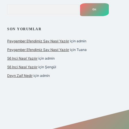
Arama
SON YORUMLAR
Peygamber Efendimiz Sav Nasıl Yazılır
için
admin
Peygamber Efendimiz Sav Nasıl Yazılır
için
Tuana
56 Inci Nasıl Yazılır
için
admin
56 Inci Nasıl Yazılır
için
Şengül
Deyn Zaif Nedir
için
admin
riş adresi