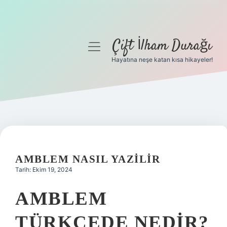
Çift İlham Durağı
menüyü
aç
Hayatına neşe katan kısa hikayeler!
Anasayfa
Gizlilik Politikası
Yasal Uyarı
Hakkımızda
AMBLEM NASIL YAZILIR
Tarih: Ekim 19, 2024
AMBLEM
TÜRKÇEDE NEDIR?