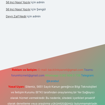
56 Inci Nasıl Yazılır
için
admin
56 Inci Nasıl Yazılır
için
Şengül
Deyn Zaif Nedir
için
admin
yeni giriş adresi
Reklam ve İletişim:
E-mail:
backlinkpaneli@gmail.com
Teams:
forumhizmeti@gmail.com
Whatsapp: 0262 606 0 726
Telegram:
@karabul
Yasal Uyarı:
Sitemiz, 5651 Sayılı Kanun gereğince Bilgi Teknolojileri
ve İletişim Kurumu (BTK) tarafından onaylanmış bir Yer Sağlayıcı
olarak hizmet vermektedir. Bu nedenle, sitedeki içerikleri proaktif
olarak denetleme veya araştırma yükümlülüğümüz bulunmamaktadır.