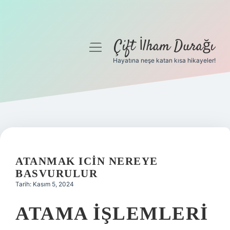
Çift İlham Durağı
menüyü
aç
Hayatına neşe katan kısa hikayeler!
Anasayfa
Gizlilik Politikası
Yasal Uyarı
Hakkımızda
ATANMAK ICIN NEREYE
BASVURULUR
Tarih: Kasım 5, 2024
ATAMA IŞLEMLERI