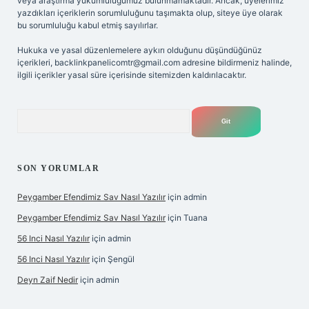
veya araştırma yükümlülüğümüz bulunmamaktadır. Ancak, üyelerimiz
yazdıkları içeriklerin sorumluluğunu taşımakta olup, siteye üye olarak
bu sorumluluğu kabul etmiş sayılırlar.
Hukuka ve yasal düzenlemelere aykırı olduğunu düşündüğünüz
içerikleri,
backlinkpanelicomtr@gmail.com
adresine bildirmeniz halinde,
ilgili içerikler yasal süre içerisinde sitemizden kaldırılacaktır.
Arama
SON YORUMLAR
Peygamber Efendimiz Sav Nasıl Yazılır
için
admin
Peygamber Efendimiz Sav Nasıl Yazılır
için
Tuana
56 Inci Nasıl Yazılır
için
admin
56 Inci Nasıl Yazılır
için
Şengül
Deyn Zaif Nedir
için
admin