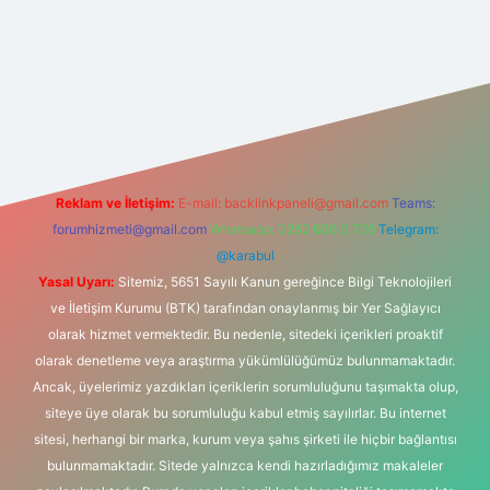
i
Reklam ve İletişim:
E-mail:
backlinkpaneli@gmail.com
Teams:
forumhizmeti@gmail.com
Whatsapp: 0262 606 0 726
Telegram:
@karabul
Yasal Uyarı:
Sitemiz, 5651 Sayılı Kanun gereğince Bilgi Teknolojileri
ve İletişim Kurumu (BTK) tarafından onaylanmış bir Yer Sağlayıcı
olarak hizmet vermektedir. Bu nedenle, sitedeki içerikleri proaktif
olarak denetleme veya araştırma yükümlülüğümüz bulunmamaktadır.
Ancak, üyelerimiz yazdıkları içeriklerin sorumluluğunu taşımakta olup,
siteye üye olarak bu sorumluluğu kabul etmiş sayılırlar. Bu internet
sitesi, herhangi bir marka, kurum veya şahıs şirketi ile hiçbir bağlantısı
bulunmamaktadır. Sitede yalnızca kendi hazırladığımız makaleler