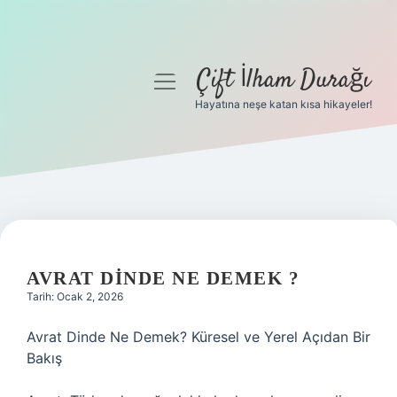
Çift İlham Durağı
menüyü
aç
Hayatına neşe katan kısa hikayeler!
Anasayfa
Gizlilik Politikası
Yasal Uyarı
Hakkımızda
AVRAT DINDE NE DEMEK ?
Tarih: Ocak 2, 2026
Avrat Dinde Ne Demek? Küresel ve Yerel Açıdan Bir
Bakış