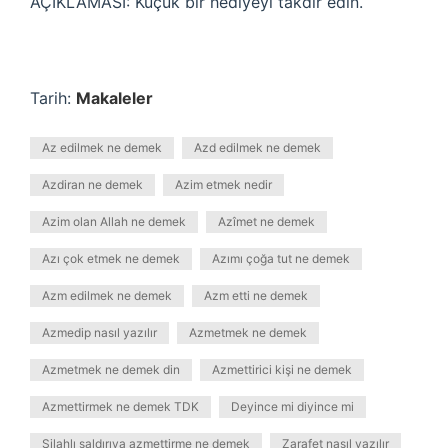
AÇIKLAMASI: Küçük bir hediyeyi takdir edin.
Tarih:
Makaleler
Az edilmek ne demek
Azd edilmek ne demek
Azdiran ne demek
Azim etmek nedir
Azim olan Allah ne demek
Azîmet ne demek
Azı çok etmek ne demek
Azımı çoğa tut ne demek
Azm edilmek ne demek
Azm etti ne demek
Azmedip nasıl yazılır
Azmetmek ne demek
Azmetmek ne demek din
Azmettirici kişi ne demek
Azmettirmek ne demek TDK
Deyince mi diyince mi
Silahlı saldırıya azmettirme ne demek
Zarafet nasıl yazılır