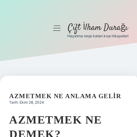
Çift İlham Durağı
menüyü
aç
Hayatına neşe katan kısa hikayeler!
Anasayfa
Gizlilik Politikası
Yasal Uyarı
Hakkımızda
AZMETMEK NE ANLAMA GELIR
Tarih: Ekim 28, 2024
AZMETMEK NE
DEMEK?