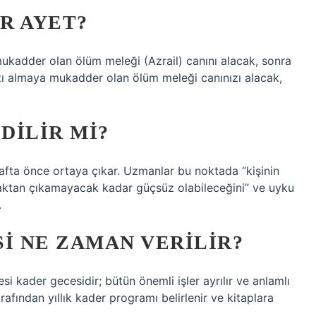
IR AYET?
mukadder olan ölüm meleği (Azrail) canını alacak, sonra
ızı almaya mukadder olan ölüm meleği canınızı alacak,
DILIR MI?
hafta önce ortaya çıkar. Uzmanlar bu noktada “kişinin
ataktan çıkamayacak kadar güçsüz olabileceğini” ve uyku
.
I NE ZAMAN VERILIR?
i kader gecesidir; bütün önemli işler ayrılır ve anlamlı
arafından yıllık kader programı belirlenir ve kitaplara