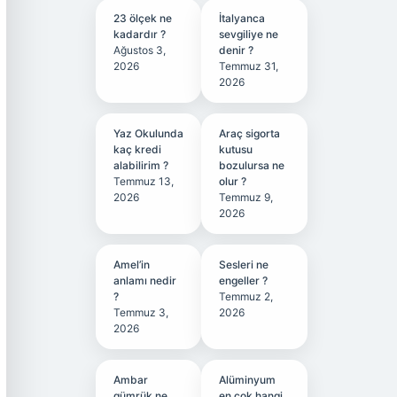
23 ölçek ne
İtalyanca
kadardır ?
sevgiliye ne
Ağustos 3,
denir ?
2026
Temmuz 31,
2026
Yaz Okulunda
Araç sigorta
kaç kredi
kutusu
alabilirim ?
bozulursa ne
Temmuz 13,
olur ?
2026
Temmuz 9,
2026
Amel’in
Sesleri ne
anlamı nedir
engeller ?
?
Temmuz 2,
Temmuz 3,
2026
2026
Ambar
Alüminyum
gümrük ne
en çok hangi