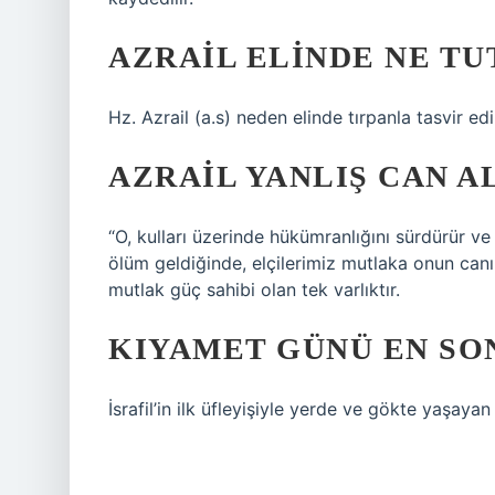
AZRAIL ELINDE NE TU
Hz. Azrail (a.s) neden elinde tırpanla tasvir edi
AZRAIL YANLIŞ CAN AL
“O, kulları üzerinde hükümranlığını sürdürür ve
ölüm geldiğinde, elçilerimiz mutlaka onun canını
mutlak güç sahibi olan tek varlıktır.
KIYAMET GÜNÜ EN SO
İsrafil’in ilk üfleyişiyle yerde ve gökte yaşaya