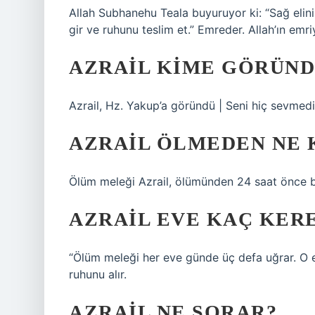
Allah Subhanehu Teala buyuruyor ki: “Sağ elini
gir ve ruhunu teslim et.” Emreder. Allah’ın emr
AZRAIL KIME GÖRÜND
Azrail, Hz. Yakup’a göründü | Seni hiç sevmed
AZRAIL ÖLMEDEN NE
Ölüm meleği Azrail, ölümünden 24 saat önce bu
AZRAIL EVE KAÇ KER
“Ölüm meleği her eve günde üç defa uğrar. O e
ruhunu alır.
AZRAIL NE SORAR?