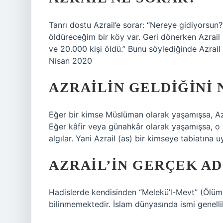
Tanrı dostu Azrail’e sorar: “Nereye gidiyorsun?
öldüreceğim bir köy var. Geri dönerken Azrail il
ve 20.000 kişi öldü.” Bunu söylediğinde Azrail 
Nisan 2020
AZRAILIN GELDIĞINI 
Eğer bir kimse Müslüman olarak yaşamışsa, Azra
Eğer kâfir veya günahkâr olarak yaşamışsa, o
algılar. Yani Azrail (as) bir kimseye tabiatına 
AZRAIL’IN GERÇEK AD
Hadislerde kendisinden “Melekü’l-Mevt” (Ölüm 
bilinmemektedir. İslam dünyasında ismi genellik