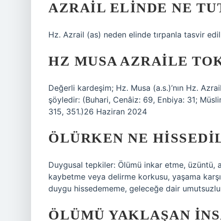
AZRAIL ELINDE NE TU
Hz. Azrail (as) neden elinde tırpanla tasvir edil
HZ MUSA AZRAILE TOK
Değerli kardeşim; Hz. Musa (a.s.)’nın Hz. Azrai
şöyledir: (Buhari, Cenâiz: 69, Enbiya: 31; Müsl
315, 351.)26 Haziran 2024
ÖLÜRKEN NE HISSEDI
Duygusal tepkiler: Ölümü inkar etme, üzüntü, a
kaybetme veya delirme korkusu, yaşama karşı i
duygu hissedememe, geleceğe dair umutsuzluk v
ÖLÜMÜ YAKLAŞAN INS