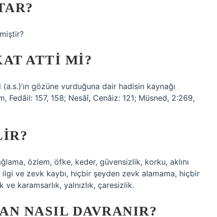
TAR?
miştir?
AT ATTI MI?
l (a.s.)’ın gözüne vurduğuna dair hadisin kaynağı
im, Fedâil: 157, 158; Nesâî, Cenâiz: 121; Müsned, 2:269,
LIR?
ğlama, özlem, öfke, keder, güvensizlik, korku, aklını
lgi ve zevk kaybı, hiçbir şeyden zevk alamama, hiçbir
e karamsarlık, yalnızlık, çaresizlik.
AN NASIL DAVRANIR?