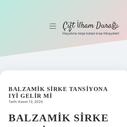
Çift İlham Durağı
menüyü
aç
Hayatına neşe katan kısa hikayeler!
Anasayfa
Gizlilik Politikası
Yasal Uyarı
Hakkımızda
BALZAMIK SIRKE TANSIYONA
IYI GELIR MI
Tarih: Kasım 13, 2024
BALZAMIK SIRKE