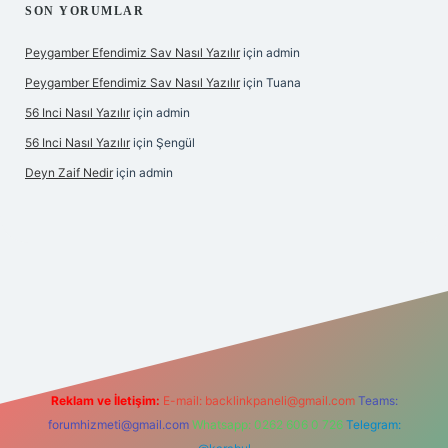
SON YORUMLAR
Peygamber Efendimiz Sav Nasıl Yazılır
için
admin
Peygamber Efendimiz Sav Nasıl Yazılır
için
Tuana
56 Inci Nasıl Yazılır
için
admin
56 Inci Nasıl Yazılır
için
Şengül
Deyn Zaif Nedir
için
admin
yeni giriş adresi
Reklam ve İletişim:
E-mail:
backlinkpaneli@gmail.com
Teams:
forumhizmeti@gmail.com
Whatsapp: 0262 606 0 726
Telegram: