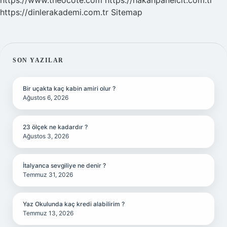
https://www.theocote.com
https://hakanpanelcit.com.tr
https://dinlerakademi.com.tr
Sitemap
SIDEBAR
SON YAZILAR
Bir uçakta kaç kabin amiri olur ?
Ağustos 6, 2026
23 ölçek ne kadardır ?
Ağustos 3, 2026
İtalyanca sevgiliye ne denir ?
Temmuz 31, 2026
Yaz Okulunda kaç kredi alabilirim ?
Temmuz 13, 2026