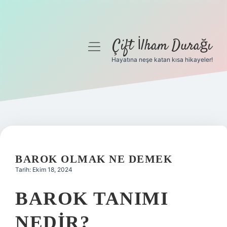
Çift İlham Durağı
menüyü
aç
Hayatına neşe katan kısa hikayeler!
Anasayfa
Gizlilik Politikası
Yasal Uyarı
Hakkımızda
BAROK OLMAK NE DEMEK
Tarih: Ekim 18, 2024
BAROK TANIMI
NEDIR?