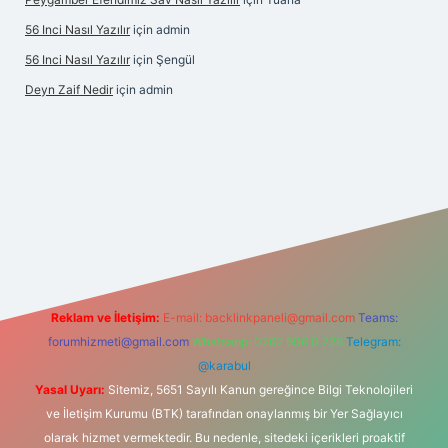
56 Inci Nasıl Yazılır
için
admin
56 Inci Nasıl Yazılır
için
Şengül
Deyn Zaif Nedir
için
admin
giriş adresi
Reklam ve İletişim:
E-mail:
backlinkpaneli@gmail.com
Teams:
forumhizmeti@gmail.com
Whatsapp: 0262 606 0 726
Telegram:
@karabul
Yasal Uyarı:
Sitemiz, 5651 Sayılı Kanun gereğince Bilgi Teknolojileri
ve İletişim Kurumu (BTK) tarafından onaylanmış bir Yer Sağlayıcı
olarak hizmet vermektedir. Bu nedenle, sitedeki içerikleri proaktif