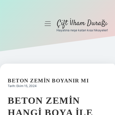
Çift İlham Durağı
menüyü
aç
Hayatına neşe katan kısa hikayeler!
Anasayfa
Gizlilik Politikası
Yasal Uyarı
Hakkımızda
BETON ZEMIN BOYANIR MI
Tarih: Ekim 15, 2024
BETON ZEMIN
HANGI BOYA ILE