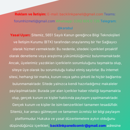
Reklam ve İletişim:
E-mail:
backlinkpaneli@gmail.com
Teams:
forumhizmeti@gmail.com
Whatsapp: 0262 606 0 726
Telegram:
@karabul
Yasal Uyarı:
Sitemiz, 5651 Sayılı Kanun gereğince Bilgi Teknolojileri
ve İletişim Kurumu (BTK) tarafından onaylanmış bir Yer Sağlayıcı
olarak hizmet vermektedir. Bu nedenle, sitedeki içerikleri proaktif
olarak denetleme veya araştırma yükümlülüğümüz bulunmamaktadır.
Ancak, üyelerimiz yazdıkları içeriklerin sorumluluğunu taşımakta olup,
siteye üye olarak bu sorumluluğu kabul etmiş sayılırlar. Bu internet
sitesi, herhangi bir marka, kurum veya şahıs şirketi ile hiçbir bağlantısı
bulunmamaktadır. Sitede yalnızca kendi hazırladığımız makaleler
paylaşılmaktadır. Burada yer alan içerikler haber niteliği taşımamakta
olup, gerçek kurum ve kişiler hakkında paylaşım yapılmamaktadır.
Gerçek kurum ve kişiler ile isim benzerlikleri tamamen tesadüfidir.
Sitemiz, kar amacı gütmeyen ve tamamen ücretsiz bir bilgi paylaşım
platformudur. Hukuka ve yasal düzenlemelere aykırı olduğunu
düşündüğünüz içerikleri,
backlinkpanelicomtr@gmail.com
adresine