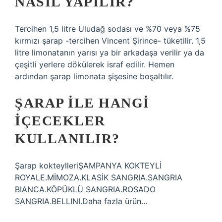
NASIL YAPILIR?
Tercihen 1,5 litre Uludağ sodası ve %70 veya %75
kırmızı şarap -tercihen Vincent Şirince- tüketilir. 1,5
litre limonatanın yarısı ya bir arkadaşa verilir ya da
çeşitli yerlere dökülerek israf edilir. Hemen
ardından şarap limonata şişesine boşaltılır.
ŞARAP ILE HANGI
IÇECEKLER
KULLANILIR?
Şarap kokteylleriŞAMPANYA KOKTEYLİ
ROYALE.MİMOZA.KLASİK SANGRIA.SANGRIA
BIANCA.KÖPÜKLÜ SANGRIA.ROSADO
SANGRIA.BELLINI.Daha fazla ürün…