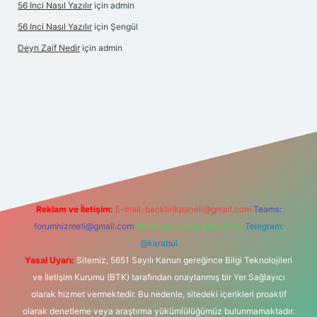
56 Inci Nasıl Yazılır
için
admin
56 Inci Nasıl Yazılır
için
Şengül
Deyn Zaif Nedir
için
admin
t yeni giriş adresi
Reklam ve İletişim:
E-mail:
backlinkpaneli@gmail.com
Teams:
forumhizmeti@gmail.com
Whatsapp: 0262 606 0 726
Telegram:
@karabul
Yasal Uyarı:
Sitemiz, 5651 Sayılı Kanun gereğince Bilgi Teknolojileri
ve İletişim Kurumu (BTK) tarafından onaylanmış bir Yer Sağlayıcı
olarak hizmet vermektedir. Bu nedenle, sitedeki içerikleri proaktif
olarak denetleme veya araştırma yükümlülüğümüz bulunmamaktadır.