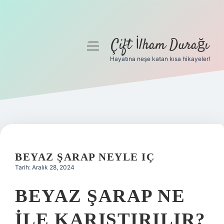
Çift İlham Durağı
menüyü
aç
Hayatına neşe katan kısa hikayeler!
Anasayfa
Gizlilik Politikası
Yasal Uyarı
Hakkımızda
BEYAZ ŞARAP NEYLE IÇ
Tarih: Aralık 28, 2024
BEYAZ ŞARAP NE
ILE KARIŞTIRILIR?