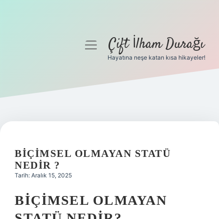
Çift İlham Durağı
menüyü
aç
Hayatına neşe katan kısa hikayeler!
Anasayfa
Gizlilik Politikası
Yasal Uyarı
Hakkımızda
BIÇIMSEL OLMAYAN STATÜ
NEDIR ?
Tarih: Aralık 15, 2025
BIÇIMSEL OLMAYAN
STATÜ NEDIR?