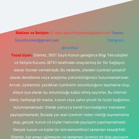
et yeni giriş adresi
Reklam ve İletişim:
E-mail:
backlinkpaneli@gmail.com
Teams:
forumhizmeti@gmail.com
Whatsapp: 0262 606 0 726
Telegram:
@karabul
Yasal Uyarı:
Sitemiz, 5651 Sayılı Kanun gereğince Bilgi Teknolojileri
ve İletişim Kurumu (BTK) tarafından onaylanmış bir Yer Sağlayıcı
olarak hizmet vermektedir. Bu nedenle, sitedeki içerikleri proaktif
olarak denetleme veya araştırma yükümlülüğümüz bulunmamaktadır.
Ancak, üyelerimiz yazdıkları içeriklerin sorumluluğunu taşımakta olup,
siteye üye olarak bu sorumluluğu kabul etmiş sayılırlar. Bu internet
sitesi, herhangi bir marka, kurum veya şahıs şirketi ile hiçbir bağlantısı
bulunmamaktadır. Sitede yalnızca kendi hazırladığımız makaleler
paylaşılmaktadır. Burada yer alan içerikler haber niteliği taşımamakta
olup, gerçek kurum ve kişiler hakkında paylaşım yapılmamaktadır.
Gerçek kurum ve kişiler ile isim benzerlikleri tamamen tesadüfidir.
Sitemiz, kar amacı gütmeyen ve tamamen ücretsiz bir bilgi paylaşım