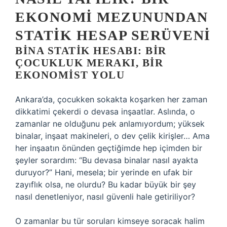
EKONOMI MEZUNUNDAN
STATIK HESAP SERÜVENI
BINA STATIK HESABI: BIR
ÇOCUKLUK MERAKI, BIR
EKONOMIST YOLU
Ankara’da, çocukken sokakta koşarken her zaman
dikkatimi çekerdi o devasa inşaatlar. Aslında, o
zamanlar ne olduğunu pek anlamıyordum; yüksek
binalar, inşaat makineleri, o dev çelik kirişler… Ama
her inşaatın önünden geçtiğimde hep içimden bir
şeyler sorardım: “Bu devasa binalar nasıl ayakta
duruyor?” Hani, mesela; bir yerinde en ufak bir
zayıflık olsa, ne olurdu? Bu kadar büyük bir şey
nasıl denetleniyor, nasıl güvenli hale getiriliyor?
O zamanlar bu tür soruları kimseye soracak halim