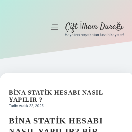
Çift İlham Durağı
menüyü
aç
Hayatına neşe katan kısa hikayeler!
Anasayfa
Gizlilik Politikası
Yasal Uyarı
Hakkımızda
BINA STATIK HESABI NASIL
YAPILIR ?
Tarih: Aralık 22, 2025
BINA STATIK HESABI
NASIL YAPILIR? BIR