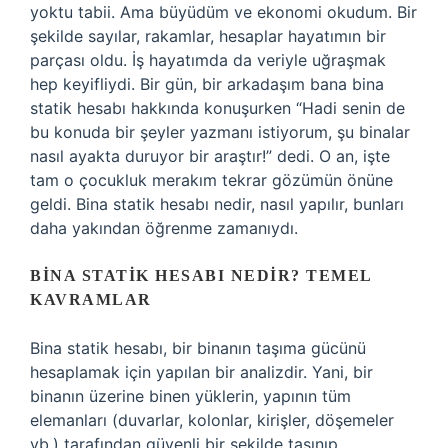
yoktu tabii. Ama büyüdüm ve ekonomi okudum. Bir
şekilde sayılar, rakamlar, hesaplar hayatımın bir
parçası oldu. İş hayatımda da veriyle uğraşmak
hep keyifliydi. Bir gün, bir arkadaşım bana bina
statik hesabı hakkında konuşurken “Hadi senin de
bu konuda bir şeyler yazmanı istiyorum, şu binalar
nasıl ayakta duruyor bir araştır!” dedi. O an, işte
tam o çocukluk merakım tekrar gözümün önüne
geldi. Bina statik hesabı nedir, nasıl yapılır, bunları
daha yakından öğrenme zamanıydı.
BINA STATIK HESABI NEDIR? TEMEL
KAVRAMLAR
Bina statik hesabı, bir binanın taşıma gücünü
hesaplamak için yapılan bir analizdir. Yani, bir
binanın üzerine binen yüklerin, yapının tüm
elemanları (duvarlar, kolonlar, kirişler, döşemeler
vb.) tarafından güvenli bir şekilde taşınıp