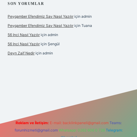
SON YORUMLAR
Peygamber Efendimiz Sav Nasıl Yazılır
için
admin
Peygamber Efendimiz Sav Nasıl Yazılır
için
Tuana
56 Inci Nasıl Yazılır
için
admin
56 Inci Nasıl Yazılır
için
Şengül
Deyn Zaif Nedir
için
admin
ilbet yeni giriş adresi
Reklam ve İletişim:
E-mail:
backlinkpaneli@gmail.com
Teams:
forumhizmeti@gmail.com
Whatsapp: 0262 606 0 726
Telegram: