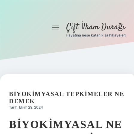
Çift İlham Durağı
menüyü
aç
Hayatına neşe katan kısa hikayeler!
Anasayfa
Gizlilik Politikası
Yasal Uyarı
Hakkımızda
BIYOKIMYASAL TEPKIMELER NE
DEMEK
Tarih: Ekim 29, 2024
BIYOKIMYASAL NE