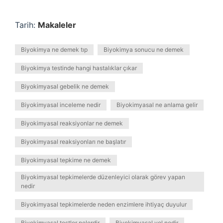
Tarih:
Makaleler
Biyokimya ne demek tıp
Biyokimya sonucu ne demek
Biyokimya testinde hangi hastalıklar çıkar
Biyokimyasal gebelik ne demek
Biyokimyasal inceleme nedir
Biyokimyasal ne anlama gelir
Biyokimyasal reaksiyonlar ne demek
Biyokimyasal reaksiyonları ne başlatır
Biyokimyasal tepkime ne demek
Biyokimyasal tepkimelerde düzenleyici olarak görev yapan
nedir
Biyokimyasal tepkimelerde neden enzimlere ihtiyaç duyulur
Biyokimyasal testler nelerdir
Biyokimyasal yol nedir