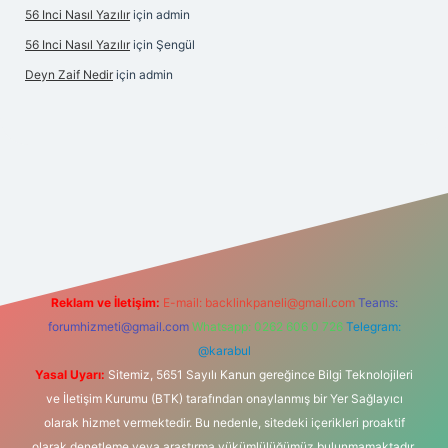
56 Inci Nasıl Yazılır
için
admin
56 Inci Nasıl Yazılır
için
Şengül
Deyn Zaif Nedir
için
admin
 adresi
Reklam ve İletişim:
E-mail:
backlinkpaneli@gmail.com
Teams:
forumhizmeti@gmail.com
Whatsapp: 0262 606 0 726
Telegram:
@karabul
Yasal Uyarı:
Sitemiz, 5651 Sayılı Kanun gereğince Bilgi Teknolojileri
ve İletişim Kurumu (BTK) tarafından onaylanmış bir Yer Sağlayıcı
olarak hizmet vermektedir. Bu nedenle, sitedeki içerikleri proaktif
olarak denetleme veya araştırma yükümlülüğümüz bulunmamaktadır.