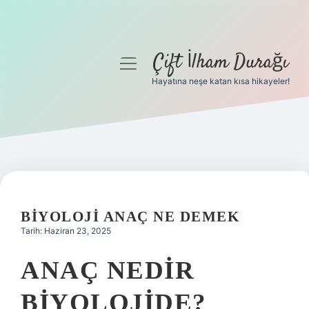
Çift İlham Durağı
menüyü
aç
Hayatına neşe katan kısa hikayeler!
Anasayfa
Gizlilik Politikası
Yasal Uyarı
Hakkımızda
BIYOLOJI ANAÇ NE DEMEK
Tarih: Haziran 23, 2025
ANAÇ NEDIR
BIYOLOJIDE?