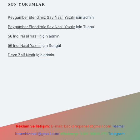
SON YORUMLAR
Peygamber Efendimiz Sav Nasıl Yazılır
için
admin
Peygamber Efendimiz Sav Nasıl Yazılır
için
Tuana
56 Inci Nasıl Yazılır
için
admin
56 Inci Nasıl Yazılır
için
Şengül
Deyn Zaif Nedir
için
admin
et yeni giriş adresi
Reklam ve İletişim:
E-mail:
backlinkpaneli@gmail.com
Teams:
forumhizmeti@gmail.com
Whatsapp: 0262 606 0 726
Telegram: