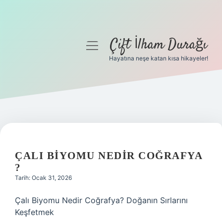
Çift İlham Durağı
menüyü
aç
Hayatına neşe katan kısa hikayeler!
Anasayfa
Gizlilik Politikası
Yasal Uyarı
Hakkımızda
ÇALI BIYOMU NEDIR COĞRAFYA
?
Tarih: Ocak 31, 2026
Çalı Biyomu Nedir Coğrafya? Doğanın Sırlarını
Keşfetmek