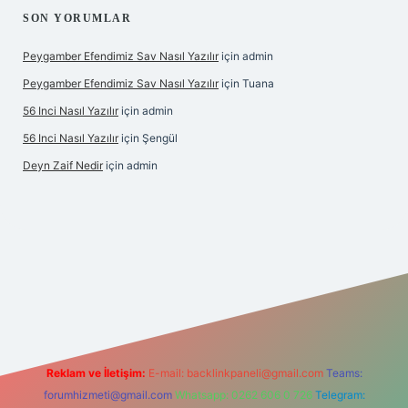
SON YORUMLAR
Peygamber Efendimiz Sav Nasıl Yazılır
için
admin
Peygamber Efendimiz Sav Nasıl Yazılır
için
Tuana
56 Inci Nasıl Yazılır
için
admin
56 Inci Nasıl Yazılır
için
Şengül
Deyn Zaif Nedir
için
admin
lbet yeni giriş adresi
Reklam ve İletişim:
E-mail:
backlinkpaneli@gmail.com
Teams:
forumhizmeti@gmail.com
Whatsapp: 0262 606 0 726
Telegram: