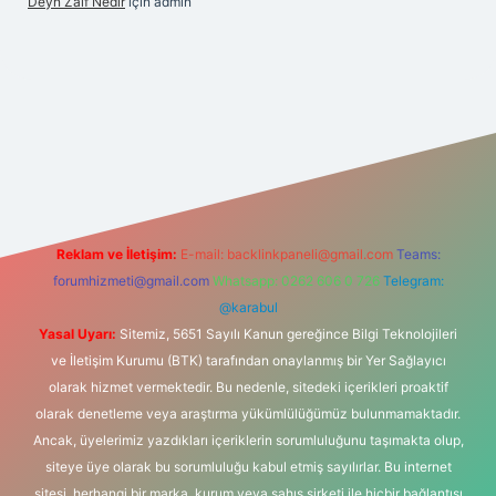
Deyn Zaif Nedir
için
admin
resi
Reklam ve İletişim:
E-mail:
backlinkpaneli@gmail.com
Teams:
forumhizmeti@gmail.com
Whatsapp: 0262 606 0 726
Telegram:
@karabul
Yasal Uyarı:
Sitemiz, 5651 Sayılı Kanun gereğince Bilgi Teknolojileri
ve İletişim Kurumu (BTK) tarafından onaylanmış bir Yer Sağlayıcı
olarak hizmet vermektedir. Bu nedenle, sitedeki içerikleri proaktif
olarak denetleme veya araştırma yükümlülüğümüz bulunmamaktadır.
Ancak, üyelerimiz yazdıkları içeriklerin sorumluluğunu taşımakta olup,
siteye üye olarak bu sorumluluğu kabul etmiş sayılırlar. Bu internet
sitesi, herhangi bir marka, kurum veya şahıs şirketi ile hiçbir bağlantısı