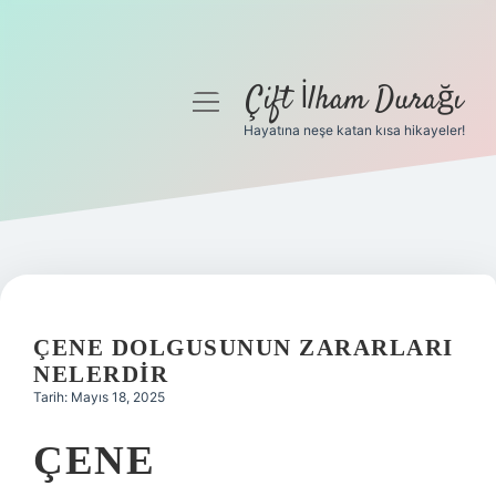
Çift İlham Durağı
menüyü
aç
Hayatına neşe katan kısa hikayeler!
Anasayfa
Gizlilik Politikası
Yasal Uyarı
Hakkımızda
ÇENE DOLGUSUNUN ZARARLARI
NELERDIR
Tarih: Mayıs 18, 2025
ÇENE