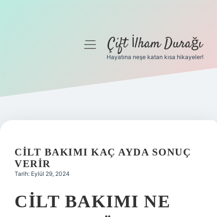
Çift İlham Durağı
menüyü
aç
Hayatına neşe katan kısa hikayeler!
Anasayfa
Gizlilik Politikası
Yasal Uyarı
Hakkımızda
CILT BAKIMI KAÇ AYDA SONUÇ
VERIR
Tarih: Eylül 29, 2024
CILT BAKIMI NE