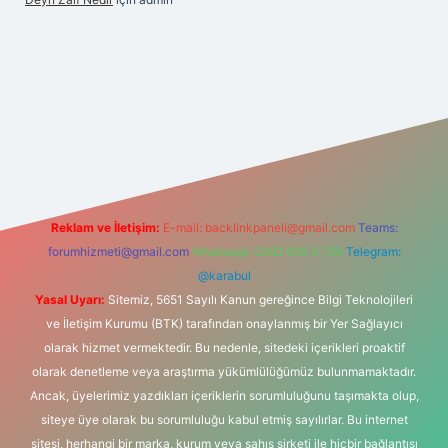
t yeni giriş adresi
Reklam ve İletişim:
E-mail:
backlinkpaneli@gmail.com
Teams:
forumhizmeti@gmail.com
Whatsapp: 0262 606 0 726
Telegram:
@karabul
Yasal Uyarı:
Sitemiz, 5651 Sayılı Kanun gereğince Bilgi Teknolojileri
ve İletişim Kurumu (BTK) tarafından onaylanmış bir Yer Sağlayıcı
olarak hizmet vermektedir. Bu nedenle, sitedeki içerikleri proaktif
olarak denetleme veya araştırma yükümlülüğümüz bulunmamaktadır.
Ancak, üyelerimiz yazdıkları içeriklerin sorumluluğunu taşımakta olup,
siteye üye olarak bu sorumluluğu kabul etmiş sayılırlar. Bu internet
sitesi, herhangi bir marka, kurum veya şahıs şirketi ile hiçbir bağlantısı