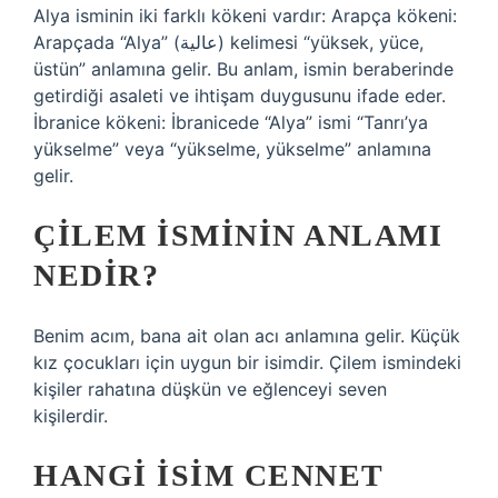
Alya isminin iki farklı kökeni vardır: Arapça kökeni:
Arapçada “Alya” (عالية) kelimesi “yüksek, yüce,
üstün” anlamına gelir. Bu anlam, ismin beraberinde
getirdiği asaleti ve ihtişam duygusunu ifade eder.
İbranice kökeni: İbranicede “Alya” ismi “Tanrı’ya
yükselme” veya “yükselme, yükselme” anlamına
gelir.
ÇILEM ISMININ ANLAMI
NEDIR?
Benim acım, bana ait olan acı anlamına gelir. Küçük
kız çocukları için uygun bir isimdir. Çilem ismindeki
kişiler rahatına düşkün ve eğlenceyi seven
kişilerdir.
HANGI ISIM CENNET