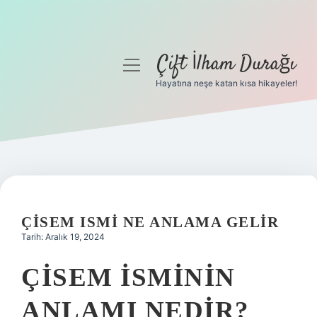
Çift İlham Durağı
menüyü
aç
Hayatına neşe katan kısa hikayeler!
Anasayfa
Gizlilik Politikası
Yasal Uyarı
Hakkımızda
ÇISEM ISMI NE ANLAMA GELIR
Tarih: Aralık 19, 2024
ÇISEM ISMININ
ANLAMI NEDIR?