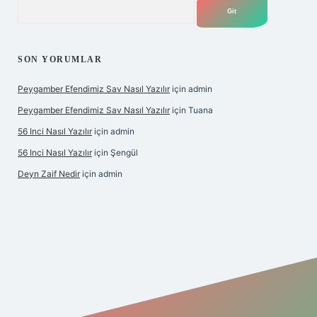
Arama
SON YORUMLAR
Peygamber Efendimiz Sav Nasıl Yazılır
için
admin
Peygamber Efendimiz Sav Nasıl Yazılır
için
Tuana
56 Inci Nasıl Yazılır
için
admin
56 Inci Nasıl Yazılır
için
Şengül
Deyn Zaif Nedir
için
admin
bet yeni giriş adresi