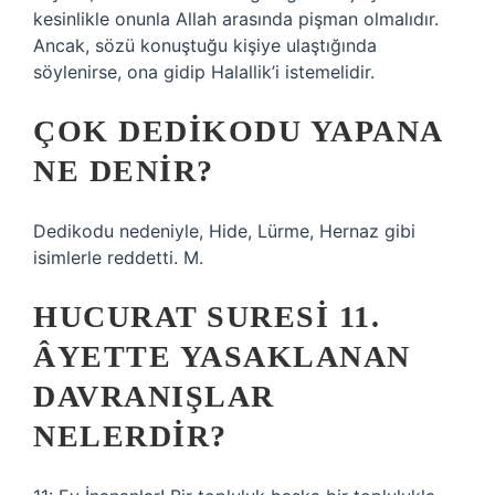
kesinlikle onunla Allah arasında pişman olmalıdır.
Ancak, sözü konuştuğu kişiye ulaştığında
söylenirse, ona gidip Halallik’i istemelidir.
ÇOK DEDIKODU YAPANA
NE DENIR?
Dedikodu nedeniyle, Hide, Lürme, Hernaz gibi
isimlerle reddetti. M.
HUCURAT SURESI 11.
ÂYETTE YASAKLANAN
DAVRANIŞLAR
NELERDIR?