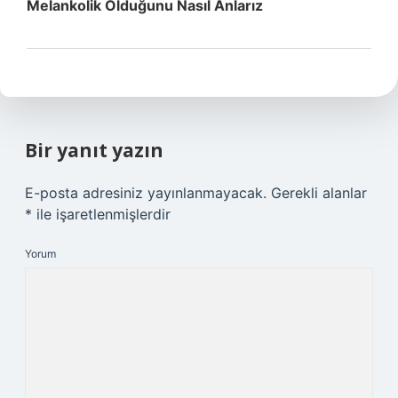
Melankolik Olduğunu Nasıl Anlarız
Bir yanıt yazın
E-posta adresiniz yayınlanmayacak.
Gerekli alanlar
*
ile işaretlenmişlerdir
Yorum