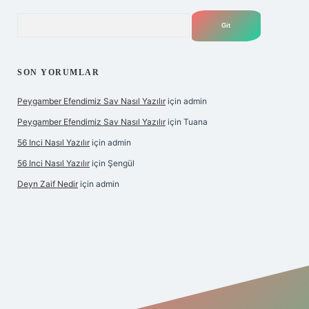
Arama
SON YORUMLAR
Peygamber Efendimiz Sav Nasıl Yazılır
için
admin
Peygamber Efendimiz Sav Nasıl Yazılır
için
Tuana
56 Inci Nasıl Yazılır
için
admin
56 Inci Nasıl Yazılır
için
Şengül
Deyn Zaif Nedir
için
admin
t yeni giriş adresi