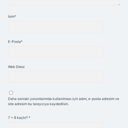
İsim*
E-Posta*
Web Sitesi
Daha sonraki yorumlarımda kullanılması için adım, e-posta adresim ve
site adresim bu tarayıcıya kaydedilsin.
7 + 8 kaçtır?
*