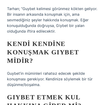
Tarhan; “Guybet kelimesi görünmez kökten geliyor.
Bir insanın arkasında konuşmak için, ama
sevmediğiniz şeyler hakkında konuşmak. Eğer
konuşulduğunda doğruysa, Giybet bir yalan
olduğunda iftira edilecektir.
KENDI KENDINE
KONUŞMAK GIYBET
MIDIR?
Guybet’in müminleri rahatsız edecek şekilde
konuşması gerekiyor. Kendinize söylemek bir tür
düşünme/boşalma.
GIYBET ETMEK KUL