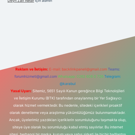
Deyn Zaif Nedir
için
admin
t yeni giriş adresi
Reklam ve İletişim:
E-mail:
backlinkpaneli@gmail.com
Teams:
forumhizmeti@gmail.com
Whatsapp: 0262 606 0 726
Telegram:
@karabul
Yasal Uyarı:
Sitemiz, 5651 Sayılı Kanun gereğince Bilgi Teknolojileri
ve İletişim Kurumu (BTK) tarafından onaylanmış bir Yer Sağlayıcı
olarak hizmet vermektedir. Bu nedenle, sitedeki içerikleri proaktif
olarak denetleme veya araştırma yükümlülüğümüz bulunmamaktadır.
Ancak, üyelerimiz yazdıkları içeriklerin sorumluluğunu taşımakta olup,
siteye üye olarak bu sorumluluğu kabul etmiş sayılırlar. Bu internet
sitesi, herhangi bir marka, kurum veya şahıs şirketi ile hiçbir bağlantısı