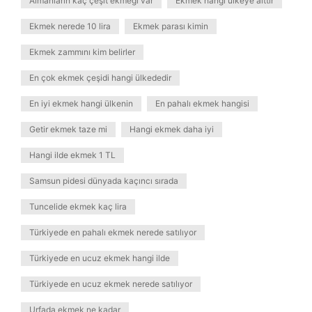
Almanların kaç çeşit ekmeği var
Ekmek hangi ülkeye aittir
Ekmek nerede 10 lira
Ekmek parası kimin
Ekmek zammını kim belirler
En çok ekmek çeşidi hangi ülkededir
En iyi ekmek hangi ülkenin
En pahalı ekmek hangisi
Getir ekmek taze mi
Hangi ekmek daha iyi
Hangi ilde ekmek 1 TL
Samsun pidesi dünyada kaçıncı sırada
Tuncelide ekmek kaç lira
Türkiyede en pahalı ekmek nerede satılıyor
Türkiyede en ucuz ekmek hangi ilde
Türkiyede en ucuz ekmek nerede satılıyor
Urfada ekmek ne kadar