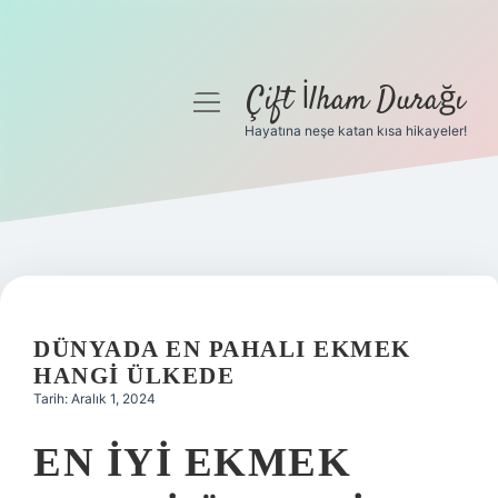
Çift İlham Durağı
menüyü
aç
Hayatına neşe katan kısa hikayeler!
Anasayfa
Gizlilik Politikası
Yasal Uyarı
Hakkımızda
DÜNYADA EN PAHALI EKMEK
HANGI ÜLKEDE
Tarih: Aralık 1, 2024
EN IYI EKMEK