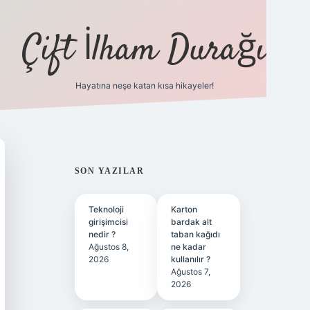
Çift İlham Durağı
Hayatına neşe katan kısa hikayeler!
ilbet yeni giriş adresi
SIDEBAR
SON YAZILAR
Teknoloji
Karton
girişimcisi
bardak alt
nedir ?
taban kağıdı
Ağustos 8,
ne kadar
2026
kullanılır ?
Ağustos 7,
2026