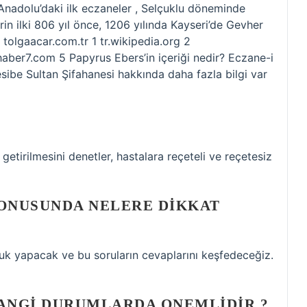
Anadolu’daki ilk eczaneler , Selçuklu döneminde
in ilki 806 yıl önce, 1206 yılında Kayseri’de Gevher
tolgaacar.com.tr 1 tr.wikipedia.org 2
aber7.com 5 Papyrus Ebers’in içeriği nedir? Eczane-i
be Sultan Şifahanesi hakkında daha fazla bilgi var
getirilmesini denetler, hastalara reçeteli ve reçetesiz
KONUSUNDA NELERE DIKKAT
luk yapacak ve bu soruların cevaplarını keşfedeceğiz.
HANGI DURUMLARDA ONEMLIDIR ?