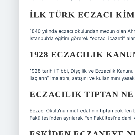
İLK TÜRK ECZACI KIM
1840 yılında eczacı okulundan mezun olan A
İstanbul’da eğitim görerek “eczacı icazeti” alan
1928 ECZACILIK KANU
1928 tarihli Tıbbi, Dişçilik ve Eczacılık Kanunu
ilaçların” imalatını, satışını ve kullanımını yas
ECZACILIK TIPTAN NE
Eczacı Okulu’nun müfredatının tıptan çok fen b
Fakültesi’nden ayrılarak Fen Fakültesi’ne dahil e
ESKIDEN ECZANEYE N