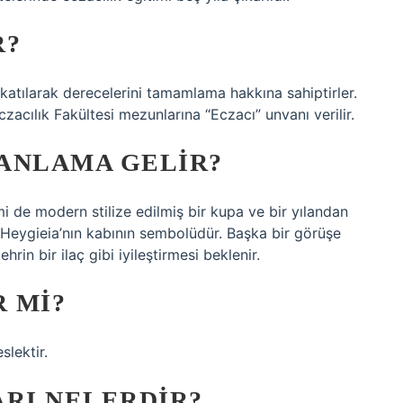
R?
 katılarak derecelerini tamamlama hakkına sahiptirler.
Eczacılık Fakültesi mezunlarına “Eczacı” unvanı verilir.
ANLAMA GELIR?
 de modern stilize edilmiş bir kupa ve bir yılandan
 Heygieia’nın kabının sembolüdür. Başka bir görüşe
hrin bir ilaç gibi iyileştirmesi beklenir.
R MI?
slektir.
ARI NELERDIR?