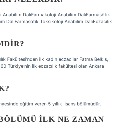
 Anabilim DalıFarmakoloji Anabilim DalıFarmasötik
m DalıFarmasötik Toksikoloji Anabilim DalıEczacılık
MDIR?
ık Fakültesi’nden ilk kadın eczacılar Fatma Belkıs,
 Türkiye’nin ilk eczacılık fakültesi olan Ankara
K?
ünyesinde eğitim veren 5 yıllık lisans bölümüdür.
BÖLÜMÜ ILK NE ZAMAN