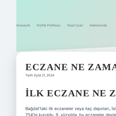
Anasayfa
Gizlilik Politikası
Yasal Uyarı
Hakkımızda
ECZANE NE ZAMA
Tarih: Eylül 21, 2024
İLK ECZANE NE 
Bağdat’taki ilk eczaneler veya ilaç depoları, İ
754’te kuruldu. 9. yüzyılda, bu eczaneler devlet