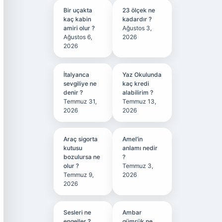
Bir uçakta
23 ölçek ne
kaç kabin
kadardır ?
amiri olur ?
Ağustos 3,
Ağustos 6,
2026
2026
İtalyanca
Yaz Okulunda
sevgiliye ne
kaç kredi
denir ?
alabilirim ?
Temmuz 31,
Temmuz 13,
2026
2026
Araç sigorta
Amel’in
kutusu
anlamı nedir
bozulursa ne
?
olur ?
Temmuz 3,
Temmuz 9,
2026
2026
Sesleri ne
Ambar
engeller ?
gümrük ne