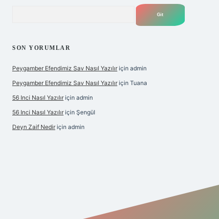
Arama
SON YORUMLAR
Peygamber Efendimiz Sav Nasıl Yazılır
için
admin
Peygamber Efendimiz Sav Nasıl Yazılır
için
Tuana
56 Inci Nasıl Yazılır
için
admin
56 Inci Nasıl Yazılır
için
Şengül
Deyn Zaif Nedir
için
admin
et yeni giriş adresi