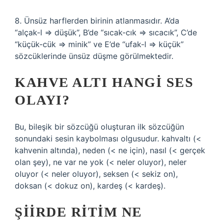
8. Ünsüz harflerden birinin atlanmasıdır. A’da
“alçak-l ⇒ düşük”, B’de “sıcak-cık ⇒ sıcacık”, C’de
“küçük-cük ⇒ minik” ve E’de “ufak-l ⇒ küçük”
sözcüklerinde ünsüz düşme görülmektedir.
KAHVE ALTI HANGI SES
OLAYI?
Bu, bileşik bir sözcüğü oluşturan ilk sözcüğün
sonundaki sesin kaybolması olgusudur. kahvaltı (<
kahvenin altında), neden (< ne için), nasıl (< gerçek
olan şey), ne var ne yok (< neler oluyor), neler
oluyor (< neler oluyor), seksen (< sekiz on),
doksan (< dokuz on), kardeş (< kardeş).
ŞIIRDE RITIM NE