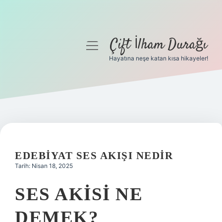
Çift İlham Durağı
menüyü
aç
Hayatına neşe katan kısa hikayeler!
Anasayfa
Gizlilik Politikası
Yasal Uyarı
Hakkımızda
EDEBIYAT SES AKIŞI NEDIR
Tarih: Nisan 18, 2025
SES AKISI NE
DEMEK?