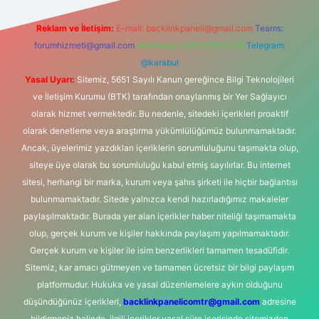
Reklam ve İletişim:
E-mail:
backlinkpaneli@gmail.com
Teams:
forumhizmeti@gmail.com
Whatsapp: 0262 606 0 726
Telegram:
@karabul
Yasal Uyarı:
Sitemiz, 5651 Sayılı Kanun gereğince Bilgi Teknolojileri
ve İletişim Kurumu (BTK) tarafından onaylanmış bir Yer Sağlayıcı
olarak hizmet vermektedir. Bu nedenle, sitedeki içerikleri proaktif
olarak denetleme veya araştırma yükümlülüğümüz bulunmamaktadır.
Ancak, üyelerimiz yazdıkları içeriklerin sorumluluğunu taşımakta olup,
siteye üye olarak bu sorumluluğu kabul etmiş sayılırlar. Bu internet
sitesi, herhangi bir marka, kurum veya şahıs şirketi ile hiçbir bağlantısı
bulunmamaktadır. Sitede yalnızca kendi hazırladığımız makaleler
paylaşılmaktadır. Burada yer alan içerikler haber niteliği taşımamakta
olup, gerçek kurum ve kişiler hakkında paylaşım yapılmamaktadır.
Gerçek kurum ve kişiler ile isim benzerlikleri tamamen tesadüfidir.
Sitemiz, kar amacı gütmeyen ve tamamen ücretsiz bir bilgi paylaşım
platformudur. Hukuka ve yasal düzenlemelere aykırı olduğunu
düşündüğünüz içerikleri,
backlinkpanelicomtr@gmail.com
adresine
bildirmeniz halinde, ilgili içerikler yasal süre içerisinde sitemizden