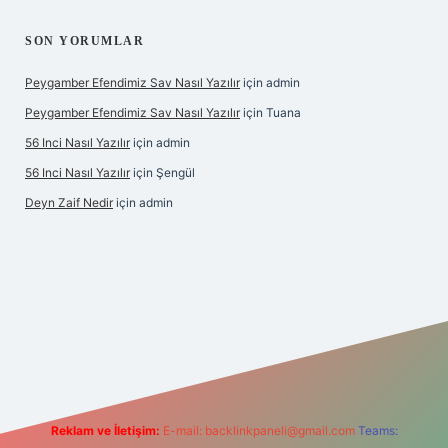
SON YORUMLAR
Peygamber Efendimiz Sav Nasıl Yazılır
için
admin
Peygamber Efendimiz Sav Nasıl Yazılır
için
Tuana
56 Inci Nasıl Yazılır
için
admin
56 Inci Nasıl Yazılır
için
Şengül
Deyn Zaif Nedir
için
admin
 yeni giriş adresi
Reklam ve İletişim:
E-mail:
backlinkpaneli@gmail.com
Teams: