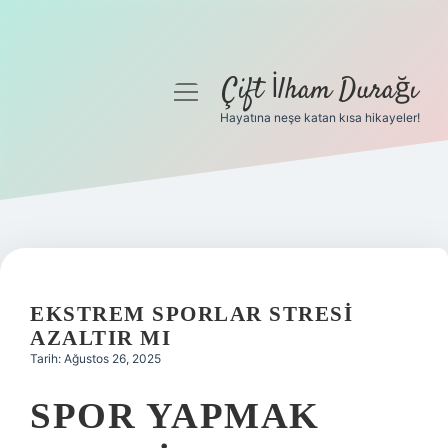
Çift İlham Durağı
menüyü
aç
Hayatına neşe katan kısa hikayeler!
Anasayfa
Gizlilik Politikası
Yasal Uyarı
Hakkımızda
EKSTREM SPORLAR STRESI
AZALTIR MI
Tarih: Ağustos 26, 2025
SPOR YAPMAK