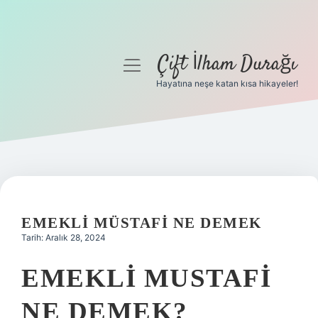
Çift İlham Durağı
menüyü
aç
Hayatına neşe katan kısa hikayeler!
Anasayfa
Gizlilik Politikası
Yasal Uyarı
Hakkımızda
EMEKLI MÜSTAFI NE DEMEK
Tarih: Aralık 28, 2024
EMEKLI MUSTAFI
NE DEMEK?