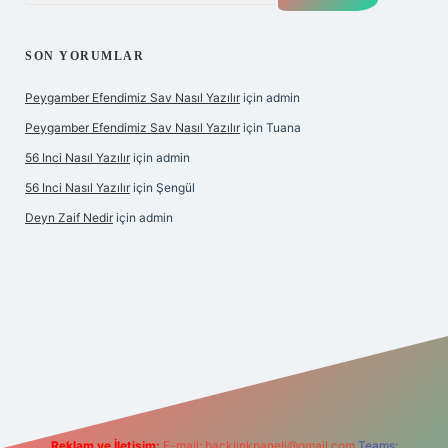
SON YORUMLAR
Peygamber Efendimiz Sav Nasıl Yazılır
için
admin
Peygamber Efendimiz Sav Nasıl Yazılır
için
Tuana
56 Inci Nasıl Yazılır
için
admin
56 Inci Nasıl Yazılır
için
Şengül
Deyn Zaif Nedir
için
admin
 yeni giriş adresi
Reklam ve İletişim:
E-mail:
backlinkpaneli@gmail.com
Teams: