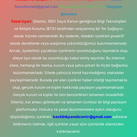
forumhizmeti@gmail.com
Whatsapp: 0262 606 0 726
Telegram:
@karabul
Yasal Uyarı:
Sitemiz, 5651 Sayılı Kanun gereğince Bilgi Teknolojileri
ve İletişim Kurumu (BTK) tarafından onaylanmış bir Yer Sağlayıcı
olarak hizmet vermektedir. Bu nedenle, sitedeki içerikleri proaktif
olarak denetleme veya araştırma yükümlülüğümüz bulunmamaktadır.
Ancak, üyelerimiz yazdıkları içeriklerin sorumluluğunu taşımakta olup,
siteye üye olarak bu sorumluluğu kabul etmiş sayılırlar. Bu internet
sitesi, herhangi bir marka, kurum veya şahıs şirketi ile hiçbir bağlantısı
bulunmamaktadır. Sitede yalnızca kendi hazırladığımız makaleler
paylaşılmaktadır. Burada yer alan içerikler haber niteliği taşımamakta
olup, gerçek kurum ve kişiler hakkında paylaşım yapılmamaktadır.
Gerçek kurum ve kişiler ile isim benzerlikleri tamamen tesadüfidir.
Sitemiz, kar amacı gütmeyen ve tamamen ücretsiz bir bilgi paylaşım
platformudur. Hukuka ve yasal düzenlemelere aykırı olduğunu
düşündüğünüz içerikleri,
backlinkpanelicomtr@gmail.com
adresine
bildirmeniz halinde, ilgili içerikler yasal süre içerisinde sitemizden
kaldırılacaktır.