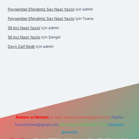
Peygamber Efendimiz Sav Nasıl Yazılır
için
admin
Peygamber Efendimiz Sav Nasıl Yazılır
için
Tuana
56 Inci Nasıl Yazılır
için
admin
56 Inci Nasıl Yazılır
için
Şengül
Deyn Zaif Nedir
için
admin
ilbet yeni giriş adresi
Reklam ve İletişim:
E-mail:
backlinkpaneli@gmail.com
Teams:
forumhizmeti@gmail.com
Whatsapp: 0262 606 0 726
Telegram:
@karabul