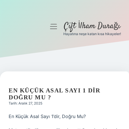
Çift İlham Durağı
menüyü
aç
Hayatına neşe katan kısa hikayeler!
Anasayfa
Gizlilik Politikası
Yasal Uyarı
Hakkımızda
EN KÜÇÜK ASAL SAYI 1 DIR
DOĞRU MU ?
Tarih: Aralık 27, 2025
En Küçük Asal Sayı 1’dir, Doğru Mu?