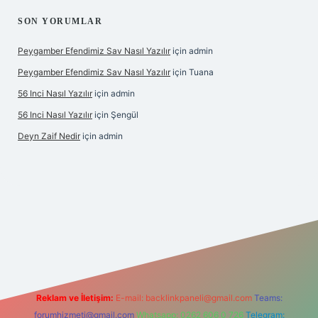
SON YORUMLAR
Peygamber Efendimiz Sav Nasıl Yazılır
için
admin
Peygamber Efendimiz Sav Nasıl Yazılır
için
Tuana
56 Inci Nasıl Yazılır
için
admin
56 Inci Nasıl Yazılır
için
Şengül
Deyn Zaif Nedir
için
admin
 yeni giriş adresi
Reklam ve İletişim:
E-mail:
backlinkpaneli@gmail.com
Teams:
forumhizmeti@gmail.com
Whatsapp: 0262 606 0 726
Telegram: