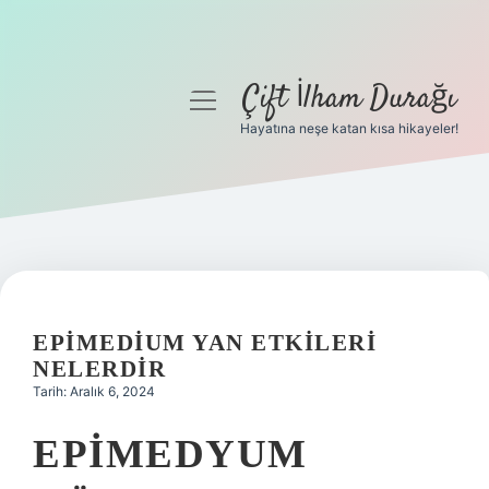
Çift İlham Durağı
menüyü
aç
Hayatına neşe katan kısa hikayeler!
Anasayfa
Gizlilik Politikası
Yasal Uyarı
Hakkımızda
EPIMEDIUM YAN ETKILERI
NELERDIR
Tarih: Aralık 6, 2024
EPIMEDYUM