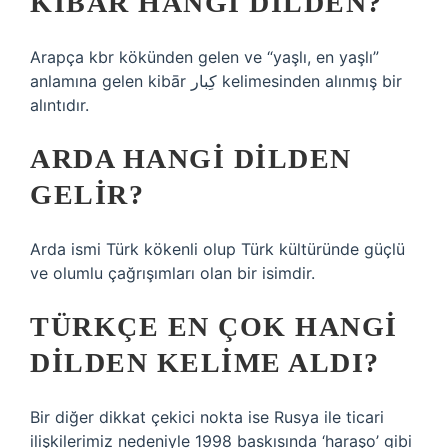
KIBAR HANGI DILDEN?
Arapça kbr kökünden gelen ve “yaşlı, en yaşlı”
anlamına gelen kibār كِبار kelimesinden alınmış bir
alıntıdır.
ARDA HANGI DILDEN
GELIR?
Arda ismi Türk kökenli olup Türk kültüründe güçlü
ve olumlu çağrışımları olan bir isimdir.
TÜRKÇE EN ÇOK HANGI
DILDEN KELIME ALDI?
Bir diğer dikkat çekici nokta ise Rusya ile ticari
ilişkilerimiz nedeniyle 1998 baskısında ‘haraşo’ gibi