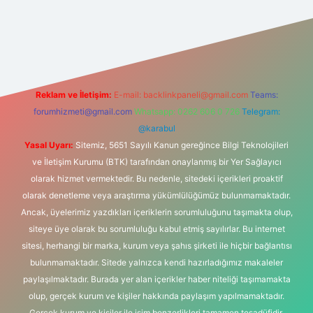
lbet yeni giriş adresi
Reklam ve İletişim:
E-mail:
backlinkpaneli@gmail.com
Teams:
forumhizmeti@gmail.com
Whatsapp: 0262 606 0 726
Telegram:
@karabul
Yasal Uyarı:
Sitemiz, 5651 Sayılı Kanun gereğince Bilgi Teknolojileri
ve İletişim Kurumu (BTK) tarafından onaylanmış bir Yer Sağlayıcı
olarak hizmet vermektedir. Bu nedenle, sitedeki içerikleri proaktif
olarak denetleme veya araştırma yükümlülüğümüz bulunmamaktadır.
Ancak, üyelerimiz yazdıkları içeriklerin sorumluluğunu taşımakta olup,
siteye üye olarak bu sorumluluğu kabul etmiş sayılırlar. Bu internet
sitesi, herhangi bir marka, kurum veya şahıs şirketi ile hiçbir bağlantısı
bulunmamaktadır. Sitede yalnızca kendi hazırladığımız makaleler
paylaşılmaktadır. Burada yer alan içerikler haber niteliği taşımamakta
olup, gerçek kurum ve kişiler hakkında paylaşım yapılmamaktadır.
Gerçek kurum ve kişiler ile isim benzerlikleri tamamen tesadüfidir.