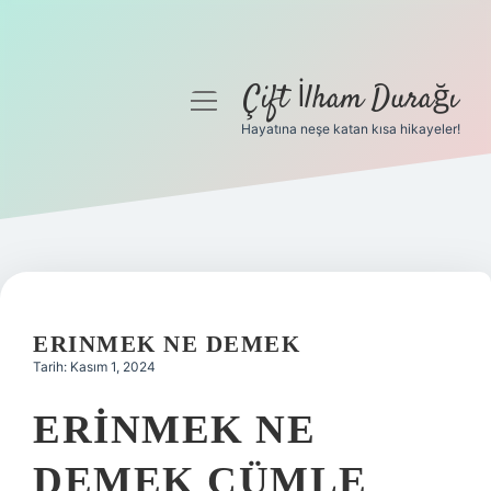
Çift İlham Durağı
menüyü
aç
Hayatına neşe katan kısa hikayeler!
Anasayfa
Gizlilik Politikası
Yasal Uyarı
Hakkımızda
ERINMEK NE DEMEK
Tarih: Kasım 1, 2024
ERINMEK NE
DEMEK CÜMLE