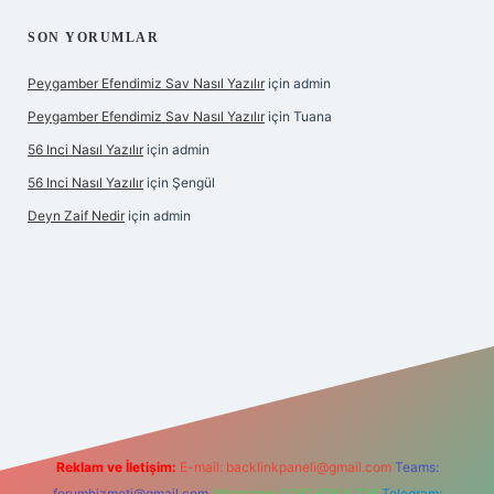
SON YORUMLAR
Peygamber Efendimiz Sav Nasıl Yazılır
için
admin
Peygamber Efendimiz Sav Nasıl Yazılır
için
Tuana
56 Inci Nasıl Yazılır
için
admin
56 Inci Nasıl Yazılır
için
Şengül
Deyn Zaif Nedir
için
admin
giriş adresi
Reklam ve İletişim:
E-mail:
backlinkpaneli@gmail.com
Teams:
forumhizmeti@gmail.com
Whatsapp: 0262 606 0 726
Telegram: