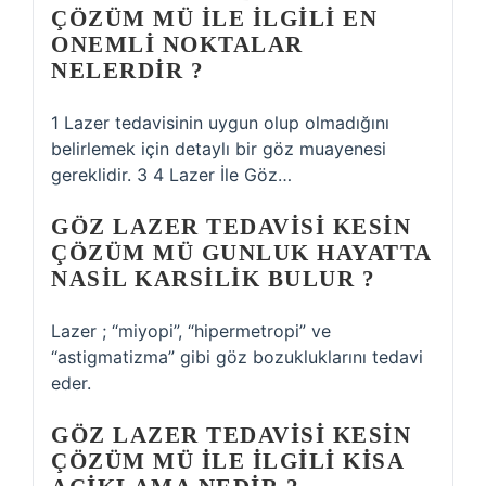
ÇÖZÜM MÜ ILE ILGILI EN
ONEMLI NOKTALAR
NELERDIR ?
1 Lazer tedavisinin uygun olup olmadığını
belirlemek için detaylı bir göz muayenesi
gereklidir. 3 4 Lazer İle Göz…
GÖZ LAZER TEDAVISI KESIN
ÇÖZÜM MÜ GUNLUK HAYATTA
NASIL KARSILIK BULUR ?
Lazer ; “miyopi”, “hipermetropi” ve
“astigmatizma” gibi göz bozukluklarını tedavi
eder.
GÖZ LAZER TEDAVISI KESIN
ÇÖZÜM MÜ ILE ILGILI KISA