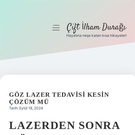
Çift İlham Durağı
menüyü
aç
Hayatına neşe katan kısa hikayeler!
Anasayfa
Gizlilik Politikası
Yasal Uyarı
Hakkımızda
GÖZ LAZER TEDAVISI KESIN
ÇÖZÜM MÜ
Tarih: Eylül 18, 2024
LAZERDEN SONRA