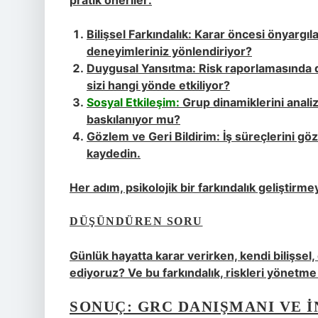
pratik öneriler:
Bilişsel Farkındalık:
Karar öncesi önyargılar
deneyimleriniz yönlendiriyor?
Duygusal Yansıtma:
Risk raporlamasında d
sizi hangi yönde etkiliyor?
Sosyal Etkileşim:
Grup dinamiklerini analiz 
baskılanıyor mu?
Gözlem ve Geri Bildirim:
İş süreçlerini göz
kaydedin.
Her adım, psikolojik bir farkındalık geliştirmey
DÜŞÜNDÜREN SORU
Günlük hayatta karar verirken, kendi bilişsel
ediyoruz? Ve bu farkındalık, riskleri yönetme 
SONUÇ: GRC DANIŞMANI VE İ