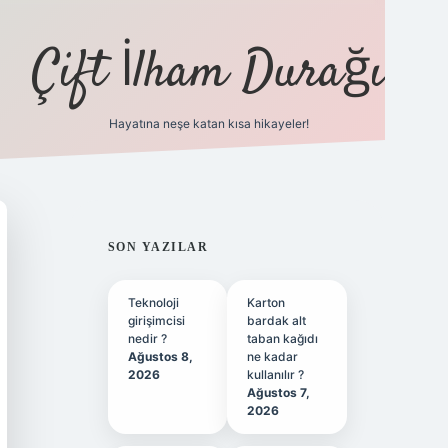
Çift İlham Durağı
Hayatına neşe katan kısa hikayeler!
ilbet yeni giri
SIDEBAR
SON YAZILAR
Teknoloji
Karton
girişimcisi
bardak alt
nedir ?
taban kağıdı
Ağustos 8,
ne kadar
2026
kullanılır ?
Ağustos 7,
2026