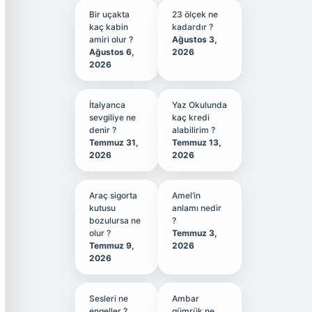
Bir uçakta
23 ölçek ne
kaç kabin
kadardır ?
amiri olur ?
Ağustos 3,
Ağustos 6,
2026
2026
İtalyanca
Yaz Okulunda
sevgiliye ne
kaç kredi
denir ?
alabilirim ?
Temmuz 31,
Temmuz 13,
2026
2026
Araç sigorta
Amel’in
kutusu
anlamı nedir
bozulursa ne
?
olur ?
Temmuz 3,
Temmuz 9,
2026
2026
Sesleri ne
Ambar
engeller ?
gümrük ne