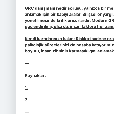
GRC danışmanı nedir sorusu, yalnızca bir mesl
anlamak için bir kapıyı aralar. Bilişsel önyargıl
yönetilmesinde kritik unsurlardır. Modern GRC 
güçlendirilmiş olsa da, insan faktörü her zam
Kendi kararlarınıza bakın: Riskleri sadece pr
psikolojik süreçlerinizi de hesaba katıyor 
boyutu, insan zihninin karmaşıklığını anlamak
—
Kaynaklar:
1.
3.
—