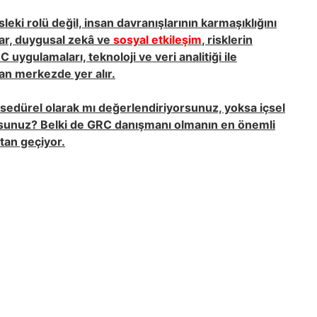
eki rolü değil, insan davranışlarının karmaşıklığını
ar,
duygusal zekâ
ve
sosyal etkileşim
, risklerin
uygulamaları, teknoloji ve veri analitiği ile
an merkezde yer alır.
osedürel olarak mı değerlendiriyorsunuz, yoksa içsel
musunuz? Belki de GRC danışmanı olmanın en önemli
tan geçiyor.