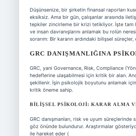
Düşünsenize, bir şirketin finansal raporları ku
eksiksiz. Ama bir gün, çalışanlar arasında ilet
tepkiler zincirleme bir krizi tetikliyor. İşte
ve insan davranışlarını anlamak bu rolün ner
sorarım: Bir kararın ardındaki bilişsel süreçler
GRC DANIŞMANLIĞINA PSIKO
GRC, yani Governance, Risk, Compliance (Yöne
hedeflerine ulaşabilmesi için kritik bir alan. A
şekillenir. İşin psikolojik boyutunu anlamak için
kritik öneme sahip.
BILIŞSEL PSIKOLOJI: KARAR ALMA 
GRC danışmanları, risk ve uyum süreçlerinde stra
göz önünde bulundurur. Araştırmalar gösteriyor k
ile hareket eder (