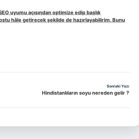
 SEO uyumu açısından optimize edip başlık
ostu hâle getirecek şekilde de hazırlayabilirim. Bunu
Sonraki Yazı
Hindistanlıların soyu nereden gelir ?