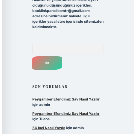
olduğunu düşündüğünüz içerikleri,
backlinkpanelicomtr@gmail.com
adresine bildirmeniz halinde, ilgili
içerikler yasal süre içerisinde sitemizden
kaldırılacaktır.
Arama
SON YORUMLAR
Peygamber Efendimiz Sav Nasıl Yazılır
için
admin
Peygamber Efendimiz Sav Nasıl Yazılır
için
Tuana
56 Inci Nasıl Yazılır
için
admin