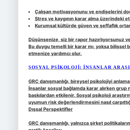
Çalışan motivasyonunu ve endişelerini doğ
Stres ve kaygının karar alma üzerindeki etki
Kurumsal kültürde güven ve şeffaflık orta
Düşünsenize, siz bir rapor hazırlıyorsunuz v
Bu duygu temelli bir karar mı, yoksa bilişsel b
etmenize yardımcı olur.
SOSYAL PSIKOLOJI: İNSANLAR ARAS
GRC danışmanlığı, bireysel psikolojiyi anlamak
İnsanlar sosyal bağlamda karar alırken grup 
baskılardan etkilenir. Sosyal psikoloji araştı
uyumun risk değerlendirmesini nasıl çarpıttığ
Dışsal Perspektifler
GRC danışmanlığı, yalnızca şirket politikalarını