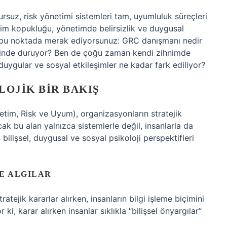
sursuz, risk yönetimi sistemleri tam, uyumluluk süreçleri
işim kopukluğu, yönetimde belirsizlik ve duygusal
 tam bu noktada merak ediyorsunuz: GRC danışmanı nedir
esinde duruyor? Ben de çoğu zaman kendi zihnimde
, duygular ve sosyal etkileşimler ne kadar fark ediliyor?
LOJIK BIR BAKIŞ
tim, Risk ve Uyum), organizasyonların stratejik
ncak bu alan yalnızca sistemlerle değil, insanlarla da
 bilişsel, duygusal ve sosyal psikoloji perspektifleri
VE ALGILAR
tejik kararlar alırken, insanların bilgi işleme biçimini
i, karar alırken insanlar sıklıkla “bilişsel önyargılar”