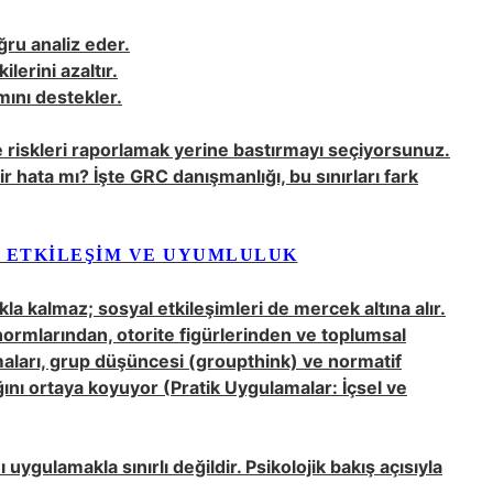
ru analiz eder.
lerini azaltır.
mını destekler.
e riskleri raporlamak yerine bastırmayı seçiyorsunuz.
ir hata mı? İşte GRC danışmanlığı, bu sınırları fark
I ETKILEŞIM VE UYUMLULUK
la kalmaz; sosyal etkileşimleri de mercek altına alır.
normlarından, otorite figürlerinden ve toplumsal
rmaları, grup düşüncesi (groupthink) ve normatif
ını ortaya koyuyor (
Pratik Uygulamalar: İçsel ve
 uygulamakla sınırlı değildir. Psikolojik bakış açısıyla