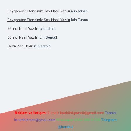
Peygamber Efendimiz Sav Nasıl Yazılır
için
admin
Peygamber Efendimiz Sav Nasıl Yazılır
için
Tuana
56 Inci Nasıl Yazılır
için
admin
56 Inci Nasıl Yazılır
için
Şengül
Deyn Zaif Nedir
için
admin
bet yeni giriş adresi
Reklam ve İletişim:
E-mail:
backlinkpaneli@gmail.com
Teams:
forumhizmeti@gmail.com
Whatsapp: 0262 606 0 726
Telegram:
@karabul