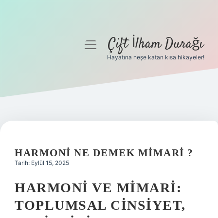
Çift İlham Durağı
menüyü
aç
Hayatına neşe katan kısa hikayeler!
Anasayfa
Gizlilik Politikası
Yasal Uyarı
Hakkımızda
HARMONI NE DEMEK MIMARI ?
Tarih: Eylül 15, 2025
HARMONI VE MIMARI:
TOPLUMSAL CINSIYET,