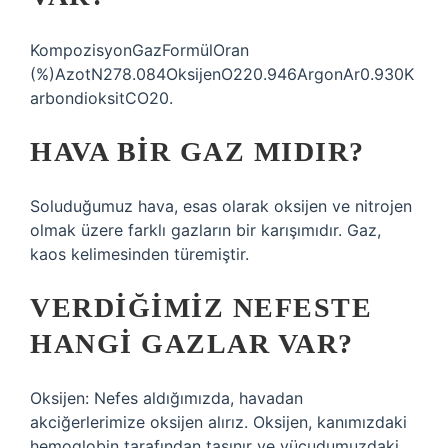
KompozisyonGazFormülOran
(%)AzotN278.084OksijenO220.946ArgonAr0.930K
arbondioksitCO20.
HAVA BIR GAZ MIDIR?
Soluduğumuz hava, esas olarak oksijen ve nitrojen
olmak üzere farklı gazların bir karışımıdır. Gaz,
kaos kelimesinden türemiştir.
VERDIĞIMIZ NEFESTE
HANGI GAZLAR VAR?
Oksijen: Nefes aldığımızda, havadan
akciğerlerimize oksijen alırız. Oksijen, kanımızdaki
hemoglobin tarafından taşınır ve vücudumuzdaki