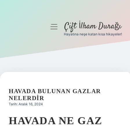
Çift İlham Durağı
menüyü
aç
Hayatına neşe katan kısa hikayeler!
Anasayfa
Gizlilik Politikası
Yasal Uyarı
Hakkımızda
HAVADA BULUNAN GAZLAR
NELERDIR
Tarih: Aralık 16, 2024
HAVADA NE GAZ