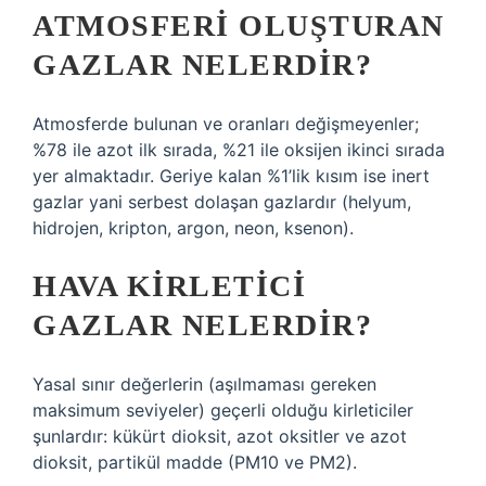
ATMOSFERI OLUŞTURAN
GAZLAR NELERDIR?
Atmosferde bulunan ve oranları değişmeyenler;
%78 ile azot ilk sırada, %21 ile oksijen ikinci sırada
yer almaktadır. Geriye kalan %1’lik kısım ise inert
gazlar yani serbest dolaşan gazlardır (helyum,
hidrojen, kripton, argon, neon, ksenon).
HAVA KIRLETICI
GAZLAR NELERDIR?
Yasal sınır değerlerin (aşılmaması gereken
maksimum seviyeler) geçerli olduğu kirleticiler
şunlardır: kükürt dioksit, azot oksitler ve azot
dioksit, partikül madde (PM10 ve PM2).