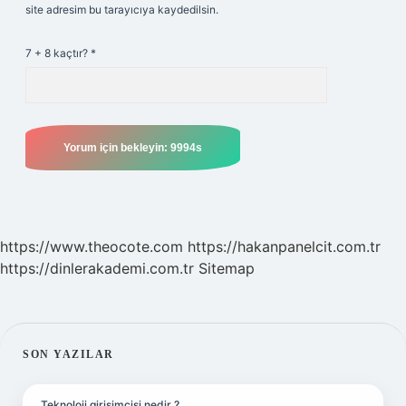
site adresim bu tarayıcıya kaydedilsin.
7 + 8 kaçtır?
*
https://www.theocote.com
https://hakanpanelcit.com.tr
https://dinlerakademi.com.tr
Sitemap
SIDEBAR
SON YAZILAR
Teknoloji girişimcisi nedir ?