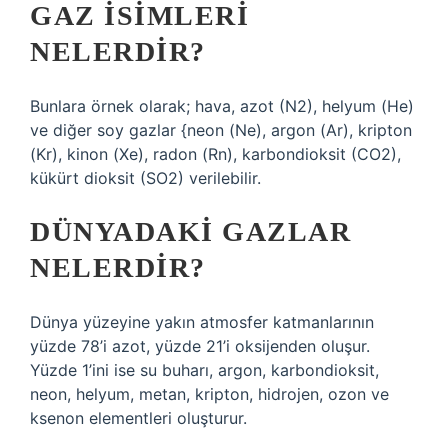
GAZ ISIMLERI
NELERDIR?
Bunlara örnek olarak; hava, azot (N2), helyum (He)
ve diğer soy gazlar {neon (Ne), argon (Ar), kripton
(Kr), kinon (Xe), radon (Rn), karbondioksit (CO2),
kükürt dioksit (SO2) verilebilir.
DÜNYADAKI GAZLAR
NELERDIR?
Dünya yüzeyine yakın atmosfer katmanlarının
yüzde 78’i azot, yüzde 21’i oksijenden oluşur.
Yüzde 1’ini ise su buharı, argon, karbondioksit,
neon, helyum, metan, kripton, hidrojen, ozon ve
ksenon elementleri oluşturur.