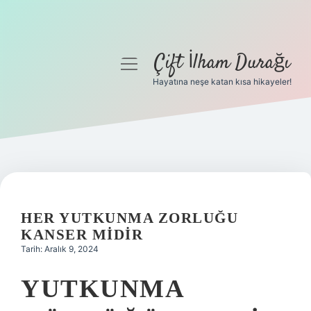
Çift İlham Durağı
menüyü
aç
Hayatına neşe katan kısa hikayeler!
Anasayfa
Gizlilik Politikası
Yasal Uyarı
Hakkımızda
HER YUTKUNMA ZORLUĞU
KANSER MIDIR
Tarih: Aralık 9, 2024
YUTKUNMA