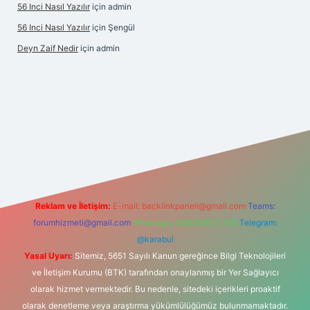
56 Inci Nasıl Yazılır
için
admin
56 Inci Nasıl Yazılır
için
Şengül
Deyn Zaif Nedir
için
admin
yeni giriş adresi
Reklam ve İletişim:
E-mail:
backlinkpaneli@gmail.com
Teams:
forumhizmeti@gmail.com
Whatsapp: 0262 606 0 726
Telegram:
@karabul
Yasal Uyarı:
Sitemiz, 5651 Sayılı Kanun gereğince Bilgi Teknolojileri
ve İletişim Kurumu (BTK) tarafından onaylanmış bir Yer Sağlayıcı
olarak hizmet vermektedir. Bu nedenle, sitedeki içerikleri proaktif
olarak denetleme veya araştırma yükümlülüğümüz bulunmamaktadır.