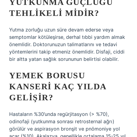
YUTKUNMA GÜÇLÜĞÜ
TEHLIKELI MIDIR?
Yutma zorluğu uzun süre devam ederse veya
semptomlar kötüleşirse, derhal tıbbi yardım almak
önemlidir. Doktorunuzun talimatlarını ve tedavi
yöntemlerini takip etmeniz önemlidir. Disfaji, ciddi
bir altta yatan sağlık sorununun belirtisi olabilir.
YEMEK BORUSU
KANSERI KAÇ YILDA
GELIŞIR?
Hastaların %30’unda regürjitasyon (> %70),
odinofaji (yutkunma sonrası retrosternal ağrı)
görülür ve aspirasyon bronşit ve pnömoniye yol
açar (%10). Akalazya, genellikle ortalama 15-25 yıl