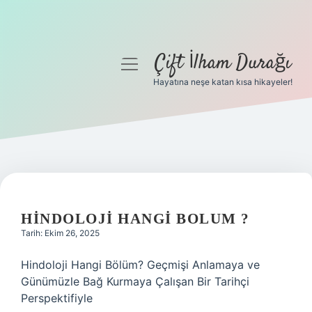
Çift İlham Durağı
menüyü
aç
Hayatına neşe katan kısa hikayeler!
Anasayfa
Gizlilik Politikası
Yasal Uyarı
Hakkımızda
HINDOLOJI HANGI BOLUM ?
Tarih: Ekim 26, 2025
Hindoloji Hangi Bölüm? Geçmişi Anlamaya ve
Günümüzle Bağ Kurmaya Çalışan Bir Tarihçi
Perspektifiyle