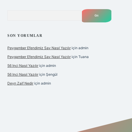
Arama
SON YORUMLAR
Peygamber Efendimiz Sav Nasıl Yazılır
için
admin
Peygamber Efendimiz Sav Nasıl Yazılır
için
Tuana
56 Inci Nasıl Yazılır
için
admin
56 Inci Nasıl Yazılır
için
Şengül
Deyn Zaif Nedir
için
admin
yeni giriş adresi