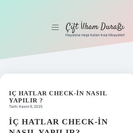
Çift İlham Durağı
menüyü
aç
Hayatına neşe katan kısa hikayeler!
Anasayfa
Gizlilik Politikası
Yasal Uyarı
Hakkımızda
IÇ HATLAR CHECK-IN NASIL
YAPILIR ?
Tarih: Kasım 6, 2025
İÇ HATLAR CHECK-IN
NASIL YAPILIR?