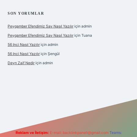
SON YORUMLAR
Peygamber Efendimiz Sav Nasıl Yazılır
için
admin
Peygamber Efendimiz Sav Nasıl Yazılır
için
Tuana
56 Inci Nasıl Yazılır
için
admin
56 Inci Nasıl Yazılır
için
Şengül
Deyn Zaif Nedir
için
admin
ilbet yeni giriş adresi
Reklam ve İletişim:
E-mail:
backlinkpaneli@gmail.com
Teams: