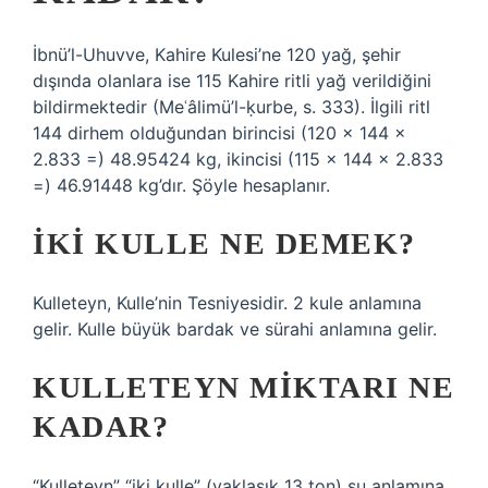
İbnü’l-Uhuvve, Kahire Kulesi’ne 120 yağ, şehir
dışında olanlara ise 115 Kahire ritli yağ verildiğini
bildirmektedir (Meʿâlimü’l-ḳurbe, s. 333). İlgili ritl
144 dirhem olduğundan birincisi (120 × 144 ×
2.833 =) 48.95424 kg, ikincisi (115 × 144 × 2.833
=) 46.91448 kg’dır. Şöyle hesaplanır.
İKI KULLE NE DEMEK?
Kulleteyn, Kulle’nin Tesniyesidir. 2 kule anlamına
gelir. Kulle büyük bardak ve sürahi anlamına gelir.
KULLETEYN MIKTARI NE
KADAR?
“Kulleteyn” “iki kulle” (yaklaşık 13 ton) su anlamına