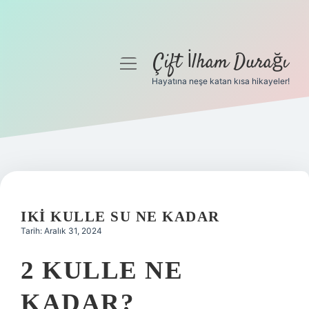
Çift İlham Durağı
menüyü
aç
Hayatına neşe katan kısa hikayeler!
Anasayfa
Gizlilik Politikası
Yasal Uyarı
Hakkımızda
IKI KULLE SU NE KADAR
Tarih: Aralık 31, 2024
2 KULLE NE
KADAR?