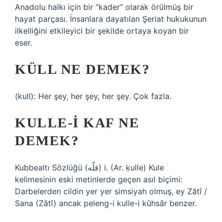
Anadolu halkı için bir “kader” olarak örülmüş bir
hayat parçası. İnsanlara dayatılan Şeriat hukukunun
ilkelliğini etkileyici bir şekilde ortaya koyan bir
eser.
KÜLL NE DEMEK?
(kull): Her şey, her şey, her şey. Çok fazla.
KULLE-I KAF NE
DEMEK?
Kubbealtı Sözlüğü (ﻗﻠّﻪ) i. (Ar. ḳulle) Kule
kelimesinin eski metinlerde geçen asıl biçimi:
Darbelerden cildin yer yer simsiyah olmuş, ey Zâtî /
Sana (Zâtî) ancak peleng-i kulle-i kûhsâr benzer.