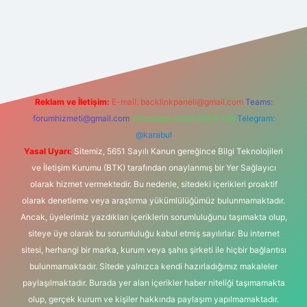
si
Reklam ve İletişim:
E-mail:
backlinkpaneli@gmail.com
Teams:
forumhizmeti@gmail.com
Whatsapp: 0262 606 0 726
Telegram:
@karabul
Yasal Uyarı:
Sitemiz, 5651 Sayılı Kanun gereğince Bilgi Teknolojileri
ve İletişim Kurumu (BTK) tarafından onaylanmış bir Yer Sağlayıcı
olarak hizmet vermektedir. Bu nedenle, sitedeki içerikleri proaktif
olarak denetleme veya araştırma yükümlülüğümüz bulunmamaktadır.
Ancak, üyelerimiz yazdıkları içeriklerin sorumluluğunu taşımakta olup,
siteye üye olarak bu sorumluluğu kabul etmiş sayılırlar. Bu internet
sitesi, herhangi bir marka, kurum veya şahıs şirketi ile hiçbir bağlantısı
bulunmamaktadır. Sitede yalnızca kendi hazırladığımız makaleler
paylaşılmaktadır. Burada yer alan içerikler haber niteliği taşımamakta
olup, gerçek kurum ve kişiler hakkında paylaşım yapılmamaktadır.