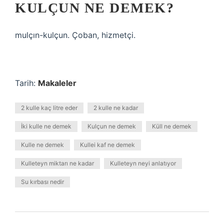
KULÇUN NE DEMEK?
mulçın-kulçun. Çoban, hizmetçi.
Tarih:
Makaleler
2 kulle kaç litre eder
2 kulle ne kadar
İki kulle ne demek
Kulçun ne demek
Küll ne demek
Kulle ne demek
Kullei kaf ne demek
Kulleteyn miktarı ne kadar
Kulleteyn neyi anlatıyor
Su kırbası nedir