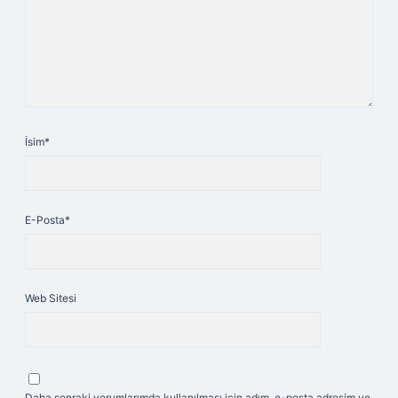
İsim*
E-Posta*
Web Sitesi
Daha sonraki yorumlarımda kullanılması için adım, e-posta adresim ve