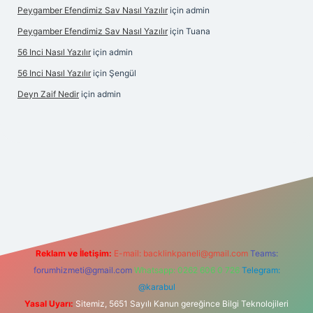
Peygamber Efendimiz Sav Nasıl Yazılır
için
admin
Peygamber Efendimiz Sav Nasıl Yazılır
için
Tuana
56 Inci Nasıl Yazılır
için
admin
56 Inci Nasıl Yazılır
için
Şengül
Deyn Zaif Nedir
için
admin
et yeni giriş adresi
Reklam ve İletişim:
E-mail:
backlinkpaneli@gmail.com
Teams:
forumhizmeti@gmail.com
Whatsapp: 0262 606 0 726
Telegram:
@karabul
Yasal Uyarı:
Sitemiz, 5651 Sayılı Kanun gereğince Bilgi Teknolojileri