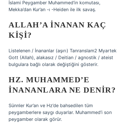
İslami Peygamber Muhammed’in komutası,
Mekka’dan Kur’an -ı -Heiden ile ilk savaş.
ALLAH’A INANAN KAÇ
KIŞI?
Listelenen / İnananlar (aşırı) Tanranslam2 Myartek
Gott (Allah), alakasız / Deitian / agnostik / ateist
bulgulara bağlı olarak değiştiğini gösterir.
HZ. MUHAMMED’E
INANANLARA NE DENIR?
Sünnler Kur’an ve Hz’de bahsedilen tüm
peygamberlere saygı duyarlar. Muhammed’i son
peygamber olarak görür.