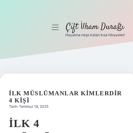
Çift İlham Durağı
menüyü
aç
Hayatına neşe katan kısa hikayeler!
Anasayfa
Gizlilik Politikası
Yasal Uyarı
Hakkımızda
İLK MÜSLÜMANLAR KIMLERDIR
4 KIŞI
Tarih: Temmuz 18, 2025
İLK 4