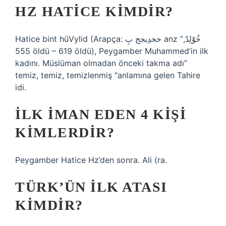
HZ HATICE KIMDIR?
Hatice bint hüVylid (Arapça: خخدِيجج بِ anz ”خُوَْلِدٌ,
555 öldü – 619 öldü), Peygamber Muhammed’in ilk
kadını. Müslüman olmadan önceki takma adı”
temiz, temiz, temizlenmiş “anlamına gelen Tahire
idi.
İLK IMAN EDEN 4 KIŞI
KIMLERDIR?
Peygamber Hatice Hz’den sonra. Ali (ra.
TÜRK’ÜN ILK ATASI
KIMDIR?