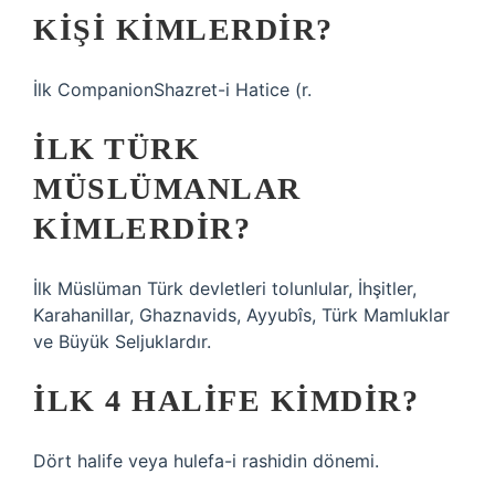
KIŞI KIMLERDIR?
İlk CompanionShazret-i Hatice (r.
İLK TÜRK
MÜSLÜMANLAR
KIMLERDIR?
İlk Müslüman Türk devletleri tolunlular, İhşitler,
Karahanillar, Ghaznavids, Ayyubîs, Türk Mamluklar
ve Büyük Seljuklardır.
İLK 4 HALIFE KIMDIR?
Dört halife veya hulefa-i rashidin dönemi.