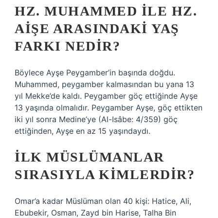
HZ. MUHAMMED ILE HZ.
AIŞE ARASINDAKI YAŞ
FARKI NEDIR?
Böylece Ayşe Peygamber’in başında doğdu.
Muhammed, peygamber kalmasından bu yana 13
yıl Mekke’de kaldı. Peygamber göç ettiğinde Ayşe
13 yaşında olmalıdır. Peygamber Ayşe, göç ettikten
iki yıl sonra Medine’ye (Al-Isâbe: 4/359) göç
ettiğinden, Ayşe en az 15 yaşındaydı.
İLK MÜSLÜMANLAR
SIRASIYLA KIMLERDIR?
Omar’a kadar Müslüman olan 40 kişi: Hatice, Ali,
Ebubekir, Osman, Zayd bin Harise, Talha Bin