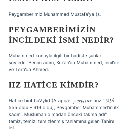
Peygamberimiz Muhammed Mustafa’ya (s.
PEYGAMBERIMIZIN
INCILDEKI ISMI NEDIR?
Muhammed konuyla ilgili bir hadiste şunları
söyledi: “Benim adım, Kur’an’da Muhammed, İncil’de
ve Tora’da Ahmed.
HZ HATICE KIMDIR?
Hatice bint hüVylid (Arapça: خخدِيجج بِ anz ”خُوَْلِدٌ,
555 öldü – 619 öldü), Peygamber Muhammed’in ilk
kadını. Müslüman olmadan önceki takma adı”
temiz, temiz, temizlenmiş “anlamına gelen Tahire
idi.