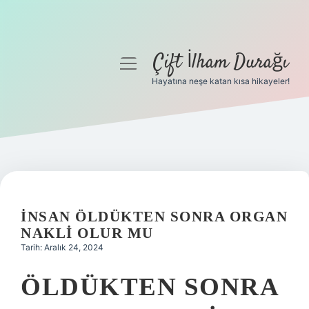
Çift İlham Durağı
menüyü
aç
Hayatına neşe katan kısa hikayeler!
Anasayfa
Gizlilik Politikası
Yasal Uyarı
Hakkımızda
İNSAN ÖLDÜKTEN SONRA ORGAN
NAKLI OLUR MU
Tarih: Aralık 24, 2024
ÖLDÜKTEN SONRA