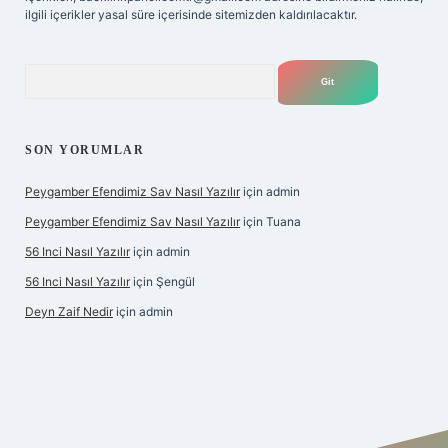
ilgili içerikler yasal süre içerisinde sitemizden kaldırılacaktır.
Arama
SON YORUMLAR
Peygamber Efendimiz Sav Nasıl Yazılır
için
admin
Peygamber Efendimiz Sav Nasıl Yazılır
için
Tuana
56 Inci Nasıl Yazılır
için
admin
56 Inci Nasıl Yazılır
için
Şengül
Deyn Zaif Nedir
için
admin
yeni giriş adresi