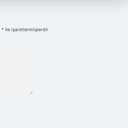
r
*
ile işaretlenmişlerdir