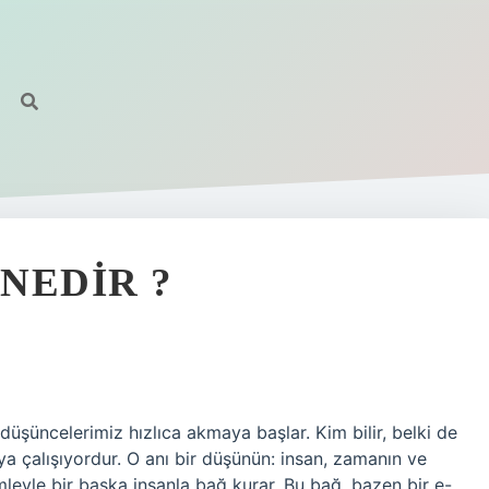
NEDIR ?
düşüncelerimiz hızlıca akmaya başlar. Kim bilir, belki de
a çalışıyordur. O anı bir düşünün: insan, zamanın ve
ümleyle bir başka insanla bağ kurar. Bu bağ, bazen bir e-