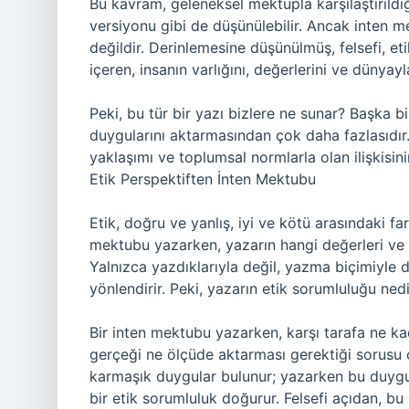
Bu kavram, geleneksel mektupla karşılaştırıldığ
versiyonu gibi de düşünülebilir. Ancak inten me
değildir. Derinlemesine düşünülmüş, felsefi, et
içeren, insanın varlığını, değerlerini ve dünyayl
Peki, bu tür bir yazı bizlere ne sunar? Başka 
duygularını aktarmasından çok daha fazlasıdır. 
yaklaşımı ve toplumsal normlarla olan ilişkisini
Etik Perspektiften İnten Mektubu
Etik, doğru ve yanlış, iyi ve kötü arasındaki fark
mektubu yazarken, yazarın hangi değerleri ve
Yalnızca yazdıklarıyla değil, yazma biçimiyle 
yönlendirir. Peki, yazarın etik sorumluluğu ned
Bir inten mektubu yazarken, karşı tarafa ne kad
gerçeği ne ölçüde aktarması gerektiği sorusu o
karmaşık duygular bulunur; yazarken bu duygul
bir etik sorumluluk doğurur. Felsefi açıdan, 