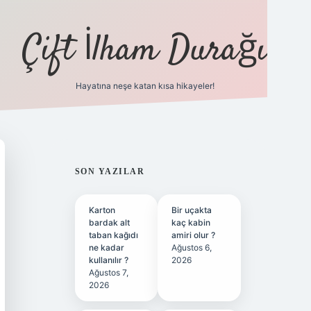
Çift İlham Durağı
Hayatına neşe katan kısa hikayeler!
ilbet yeni giriş adresi
SIDEBAR
SON YAZILAR
Karton
Bir uçakta
bardak alt
kaç kabin
taban kağıdı
amiri olur ?
ne kadar
Ağustos 6,
kullanılır ?
2026
Ağustos 7,
2026