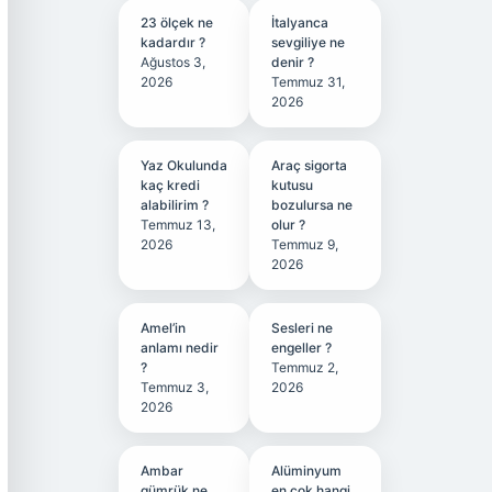
23 ölçek ne
İtalyanca
kadardır ?
sevgiliye ne
Ağustos 3,
denir ?
2026
Temmuz 31,
2026
Yaz Okulunda
Araç sigorta
kaç kredi
kutusu
alabilirim ?
bozulursa ne
Temmuz 13,
olur ?
2026
Temmuz 9,
2026
Amel’in
Sesleri ne
anlamı nedir
engeller ?
?
Temmuz 2,
Temmuz 3,
2026
2026
Ambar
Alüminyum
gümrük ne
en çok hangi