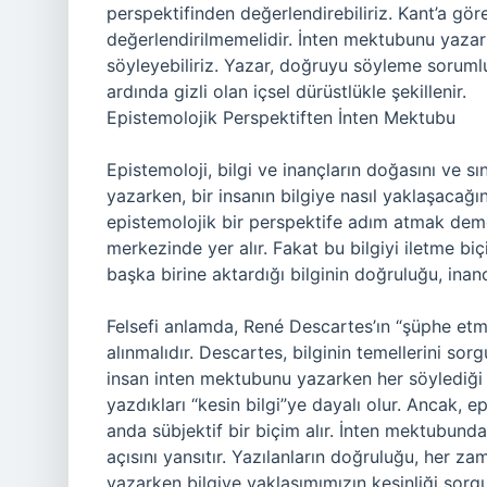
perspektifinden değerlendirebiliriz. Kant’a gör
değerlendirilmemelidir. İnten mektubunu yazar
söyleyebiliriz. Yazar, doğruyu söyleme sorumlu
ardında gizli olan içsel dürüstlükle şekillenir.
Epistemolojik Perspektiften İnten Mektubu
Epistemoloji, bilgi ve inançların doğasını ve sın
yazarken, bir insanın bilgiye nasıl yaklaşacağın
epistemolojik bir perspektife adım atmak demekt
merkezinde yer alır. Fakat bu bilgiyi iletme bi
başka birine aktardığı bilginin doğruluğu, inanc
Felsefi anlamda, René Descartes’ın “şüphe etme”
alınmalıdır. Descartes, bilginin temellerini sor
insan inten mektubunu yazarken her söylediğ
yazdıkları “kesin bilgi”ye dayalı olur. Ancak, ep
anda sübjektif bir biçim alır. İnten mektubundak
açısını yansıtır. Yazılanların doğruluğu, her za
yazarken bilgiye yaklaşımımızın kesinliği sorgul