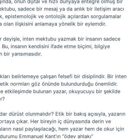
ında, onun dijital ve hızlı dünyaya entegre olmuş bir
ktubu, sadece bir mesaj ya da anlık bir iletişim aracı
ik, epistemolojik ve ontolojik açılardan sorgulamalar
a olan ilişkisini anlamaya yönelik bir eylemdir.
bir deyişle, inten mektubu yazmak bir insanın sadece
Bu, insanın kendisini ifade etme biçimi, bilgiye
n bir yansımasıdır.
ları belirlemeye çalışan felsefi bir disiplindir. Bir inten
 etik normları göz önünde bulundurduğu önemlidir.
de etkileşimde bulunan yazar, okuyucuyu bir şekilde
ir?
ar dürüst olunmalıdır? Etik bir bakış açısıyla, yazarın
rtaya çıkar. Her bireyin iç dünyasında derin ve
arın nasıl paylaşılacağı, hem yazar hem de okur için
bu durumu Emmanuel Kant’ın “ödev ahlakı”