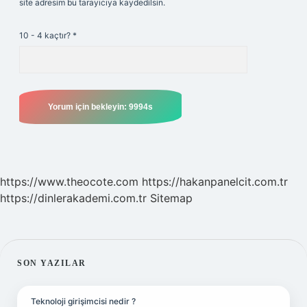
site adresim bu tarayıcıya kaydedilsin.
10 - 4 kaçtır?
*
https://www.theocote.com
https://hakanpanelcit.com.tr
https://dinlerakademi.com.tr
Sitemap
SIDEBAR
SON YAZILAR
Teknoloji girişimcisi nedir ?