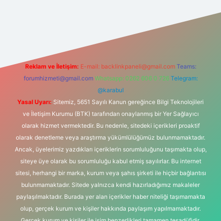
et yeni giriş adresi
Reklam ve İletişim:
E-mail:
backlinkpaneli@gmail.com
Teams:
forumhizmeti@gmail.com
Whatsapp: 0262 606 0 726
Telegram:
@karabul
Yasal Uyarı:
Sitemiz, 5651 Sayılı Kanun gereğince Bilgi Teknolojileri
ve İletişim Kurumu (BTK) tarafından onaylanmış bir Yer Sağlayıcı
olarak hizmet vermektedir. Bu nedenle, sitedeki içerikleri proaktif
olarak denetleme veya araştırma yükümlülüğümüz bulunmamaktadır.
Ancak, üyelerimiz yazdıkları içeriklerin sorumluluğunu taşımakta olup,
siteye üye olarak bu sorumluluğu kabul etmiş sayılırlar. Bu internet
sitesi, herhangi bir marka, kurum veya şahıs şirketi ile hiçbir bağlantısı
bulunmamaktadır. Sitede yalnızca kendi hazırladığımız makaleler
paylaşılmaktadır. Burada yer alan içerikler haber niteliği taşımamakta
olup, gerçek kurum ve kişiler hakkında paylaşım yapılmamaktadır.
Gerçek kurum ve kişiler ile isim benzerlikleri tamamen tesadüfidir.