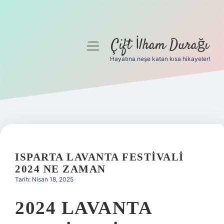
Çift İlham Durağı
menüyü
aç
Hayatına neşe katan kısa hikayeler!
Anasayfa
Gizlilik Politikası
Yasal Uyarı
Hakkımızda
ISPARTA LAVANTA FESTIVALI
2024 NE ZAMAN
Tarih: Nisan 18, 2025
2024 LAVANTA