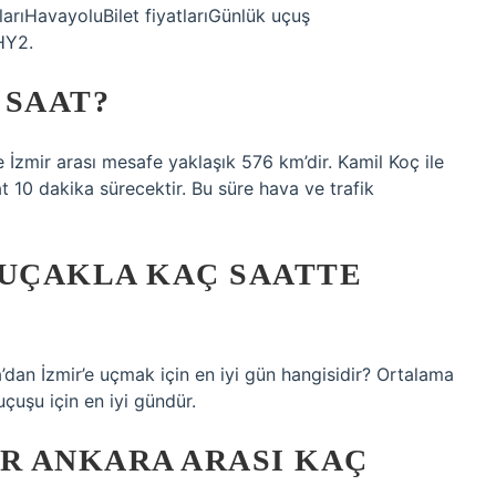
tlarıHavayoluBilet fiyatlarıGünlük uçuş
HY2.
 SAAT?
e İzmir arası mesafe yaklaşık 576 km’dir. Kamil Koç ile
t 10 dakika sürecektir. Bu süre hava ve trafik
 UÇAKLA KAÇ SAATTE
a’dan İzmir’e uçmak için en iyi gün hangisidir? Ortalama
uçuşu için en iyi gündür.
IR ANKARA ARASI KAÇ