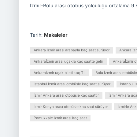
İzmir-Bolu arası otobüs yolculuğu ortalama 9 
Tarih:
Makaleler
Ankara İzmir arası arabayla kaç saat sürüyor
Ankara İzm
Ankaraİzmir arası uçakla kaç saatte gelir
Ankaraİzmir ot
Ankaraİzmir uçak bileti kaç TL
Bolu İzmir arası otobüsl
İstanbul İzmir arası otobüsle kaç saat sürüyor
İstanbul İ
İzmir Ankara arası otobüsle kaç saattir
İzmir Ankara uça
İzmir Konya arası otobüsle kaç saat sürüyor
İzmirle Ank
Pamukkale İzmir arası kaç saat