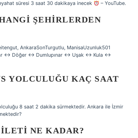
eyahat süresi 3 saat 30 dakikaya inecek
– YouTube.
 HANGI ŞEHIRLERDEN
eitengut, AnkaraSonTurgutlu, ManisaUzunluk501
hisar ↔ Döğer ↔ Dumlupınar ↔ Uşak ↔ Kula ↔
S YOLCULUĞU KAÇ SAAT
lculuğu 8 saat 2 dakika sürmektedir. Ankara ile İzmir
emektedir?
ILETI NE KADAR?