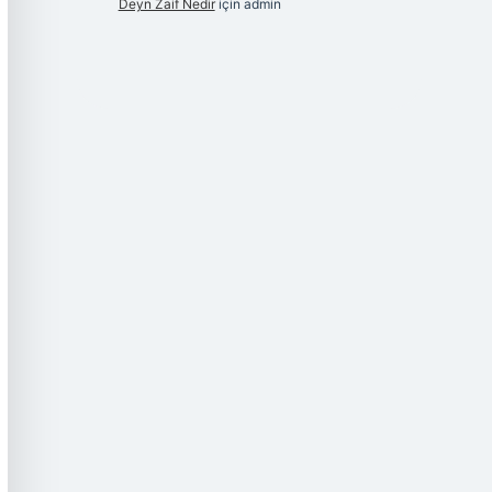
Deyn Zaif Nedir
için
admin