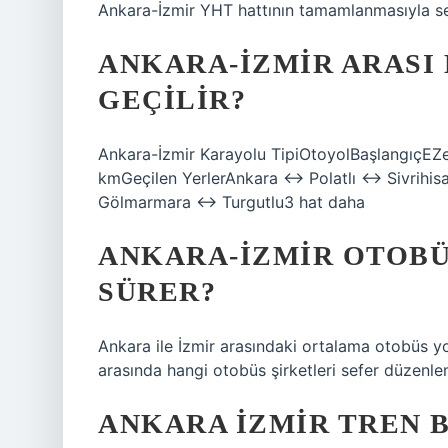
Ankara-İzmir YHT hattının tamamlanmasıyla s
ANKARA-İZMIR ARASI
GEÇILIR?
Ankara-İzmir Karayolu TipiOtoyolBaşlangıçEZ
kmGeçilen YerlerAnkara ↔ Polatlı ↔ Sivri
Gölmarmara ↔ Turgutlu3 hat daha
ANKARA-İZMIR OTOBÜ
SÜRER?
Ankara ile İzmir arasındaki ortalama otobüs yo
arasında hangi otobüs şirketleri sefer düzenl
ANKARA İZMIR TREN B