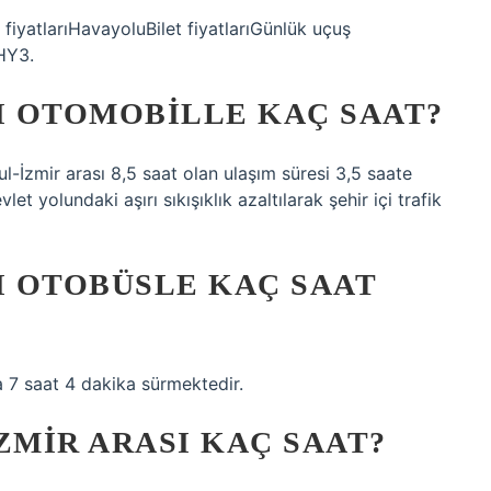
 fiyatlarıHavayoluBilet fiyatlarıGünlük uçuş
HY3.
I OTOMOBILLE KAÇ SAAT?
l-İzmir arası 8,5 saat olan ulaşım süresi 3,5 saate
t yolundaki aşırı sıkışıklık azaltılarak şehir içi trafik
I OTOBÜSLE KAÇ SAAT
a 7 saat 4 dakika sürmektedir.
ZMIR ARASI KAÇ SAAT?