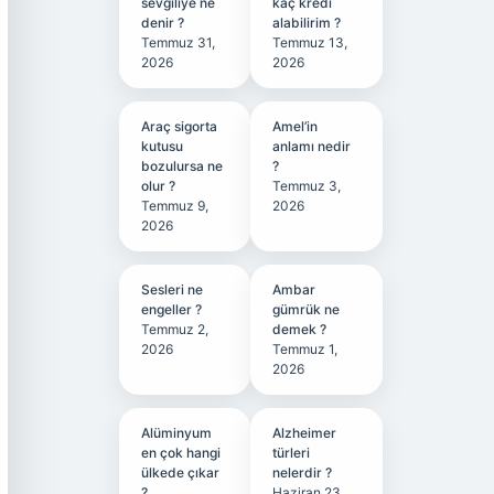
sevgiliye ne
kaç kredi
denir ?
alabilirim ?
Temmuz 31,
Temmuz 13,
2026
2026
Araç sigorta
Amel’in
kutusu
anlamı nedir
bozulursa ne
?
olur ?
Temmuz 3,
Temmuz 9,
2026
2026
Sesleri ne
Ambar
engeller ?
gümrük ne
Temmuz 2,
demek ?
2026
Temmuz 1,
2026
Alüminyum
Alzheimer
en çok hangi
türleri
ülkede çıkar
nelerdir ?
?
Haziran 23,