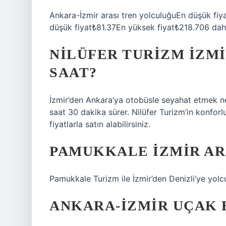
Ankara-İzmir arası tren yolculuğuEn düşük fiy
düşük fiyat₺81.37En yüksek fiyat₺218.706 dah
NILÜFER TURIZM İZM
SAAT?
İzmir’den Ankara’ya otobüsle seyahat etmek ne
saat 30 dakika sürer. Nilüfer Turizm’in konforlu
fiyatlarla satın alabilirsiniz.
PAMUKKALE İZMIR AR
Pamukkale Turizm ile İzmir’den Denizli’ye yolc
ANKARA-İZMIR UÇAK B