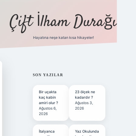
Çift İlham Durağı
Hayatına neşe katan kısa hikayeler!
ilbet yeni giriş adresi
SIDEBAR
SON YAZILAR
Bir uçakta
23 ölçek ne
kaç kabin
kadardır ?
amiri olur ?
Ağustos 3,
Ağustos 6,
2026
2026
İtalyanca
Yaz Okulunda