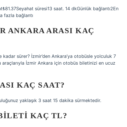
at₺81.37Seyahat süresi13 saat. 14 dkGünlük bağlantı2En
a fazla bağlantı
IR ANKARA ARASI KAÇ
 kadar sürer? İzmir’den Ankara’ya otobüsle yolculuk 7
 araçlarıyla İzmir Ankara için otobüs biletinizi en ucuz
ASI KAÇ SAAT?
uluğunuz yaklaşık 3 saat 15 dakika sürmektedir.
ILETI KAÇ TL?