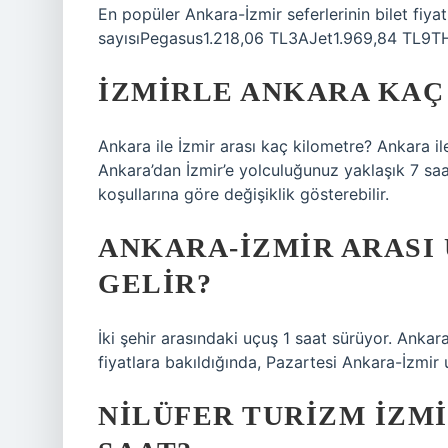
En popüler Ankara-İzmir seferlerinin bilet fiya
sayısıPegasus1.218,06 TL3AJet1.969,84 TL9T
İZMIRLE ANKARA KAÇ
Ankara ile İzmir arası kaç kilometre? Ankara il
Ankara’dan İzmir’e yolculuğunuz yaklaşık 7 saa
koşullarına göre değişiklik gösterebilir.
ANKARA-İZMIR ARASI
GELIR?
İki şehir arasındaki uçuş 1 saat sürüyor. Ankar
fiyatlara bakıldığında, Pazartesi Ankara-İzmir 
NILÜFER TURIZM İZM