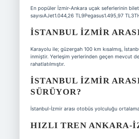
En popüler İzmir-Ankara uçak seferlerinin bilet
sayısıAJet1.044,26 TL9Pegasus1.495,97 TL3T
İSTANBUL İZMIR ARAS
Karayolu ile; güzergah 100 km kısalmış, İstanbu
inmiştir. Yerleşim yerlerinden geçen mevcut devle
rahatlatılmıştır.
İSTANBUL İZMIR ARAS
SÜRÜYOR?
İstanbul-İzmir arası otobüs yolculuğu ortalam
HIZLI TREN ANKARA-İ